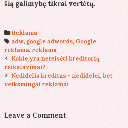
šią galimybę tikrai vertėtų.
Categories
Reklama
Tags
adw
,
google adwords
,
Google
reklama
,
reklama
Post
Kokie yra neteisėti kreditorių
navigation
reikalavimai?
Nedidelis kreditas – nedidelei, bet
veiksmingai reklamai
Leave a Comment