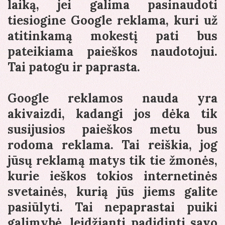
laiką, jei galima pasinaudoti
tiesiogine Google reklama, kuri už
atitinkamą mokestį pati bus
pateikiama paieškos naudotojui.
Tai patogu ir paprasta.
Google reklamos nauda yra
akivaizdi, kadangi jos dėka tik
susijusios paieškos metu bus
rodoma reklama. Tai reiškia, jog
jūsų reklamą matys tik tie žmonės,
kurie ieškos tokios internetinės
svetainės, kurią jūs jiems galite
pasiūlyti. Tai nepaprastai puiki
galimybė, leidžianti padidinti savo