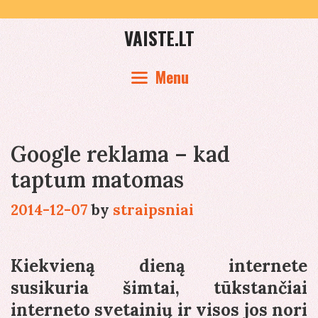
Skip
to
VAISTE.LT
content
Menu
Google reklama – kad
taptum matomas
2014-12-07
by
straipsniai
Kiekvieną dieną internete
susikuria šimtai, tūkstančiai
interneto svetainių ir visos jos nori