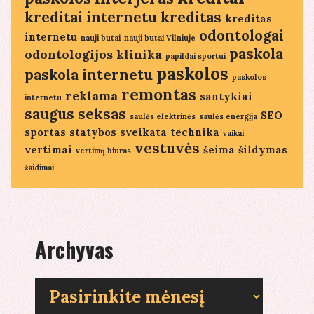
kreditai internetu
kreditas
kreditas
odontologai
internetu
nauji butai
nauji butai Vilniuje
paskola
odontologijos klinika
papildai sportui
paskolos
paskola internetu
paskolos
remontas
reklama
santykiai
internetu
saugus seksas
SEO
saulės elektrinės
saulės energija
sportas
statybos
sveikata
technika
vaikai
vestuvės
vertimai
šeima
šildymas
vertimų biuras
žaidimai
Archyvas
Archyvas