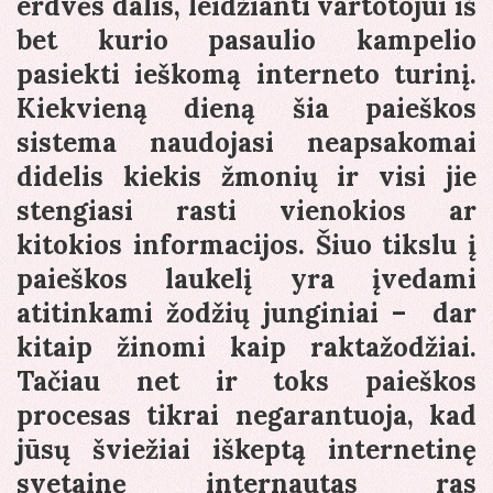
erdvės dalis, leidžianti vartotojui iš
bet kurio pasaulio kampelio
pasiekti ieškomą interneto turinį.
Kiekvieną dieną šia paieškos
sistema naudojasi neapsakomai
didelis kiekis žmonių ir visi jie
stengiasi rasti vienokios ar
kitokios informacijos. Šiuo tikslu į
paieškos laukelį yra įvedami
atitinkami žodžių junginiai – dar
kitaip žinomi kaip raktažodžiai.
Tačiau net ir toks paieškos
procesas tikrai negarantuoja, kad
jūsų šviežiai iškeptą internetinę
svetainę internautas ras