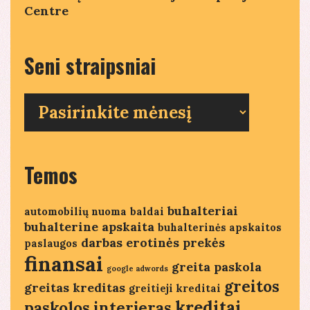
Centre
Seni straipsniai
Seni
straipsniai
Temos
buhalteriai
automobilių nuoma
baldai
buhalterine apskaita
buhalterinės apskaitos
darbas
erotinės prekės
paslaugos
finansai
greita paskola
google adwords
greitos
greitas kreditas
greitieji kreditai
kreditai
paskolos
interjeras