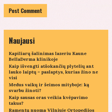
Naujausi
Kapiliarų šalinimas lazeriu Kaune
BellaDerma klinikoje
Kaip išvengti atšokančių plytelių ant
lauko laiptų – paslaptys, kurias žino ne
visi
Medus vaikų ir šeimos mityboje: ką
svarbu žinoti?
Kaip sausas oras veikia kvėpavimo
takus?
Ramentų nuoma Vilniuje Ortopedijos