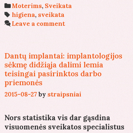
pasisaugoti
Categories
Moterims
,
Sveikata
–
Tags
higiena
,
sveikata
kai
Leave a comment
kurios
menstruacinės
taurelės
Dantų implantai: implantologijos
yra
sėkmę didžiąja dalimi lemia
žalingos
teisingai pasirinktos darbo
priemonės
2015-08-27
by
straipsniai
Nors statistika vis dar gąsdina
visuomenės sveikatos specialistus