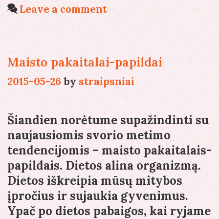
Leave a comment
Maisto pakaitalai-papildai
2015-05-26
by
straipsniai
Šiandien norėtume supažindinti su
naujausiomis svorio metimo
tendencijomis – maisto pakaitalais-
papildais. Dietos alina organizmą.
Dietos iškreipia mūsų mitybos
įpročius ir sujaukia gyvenimus.
Ypač po dietos pabaigos, kai ryjame