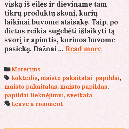
viską iš eilės ir dieviname tam
tikrų produktų skonį, kurių
laikinai buvome atsisakę. Taip, po
dietos reikia sugebėti išlaikyti tą
svorį ir apimtis, kuriuos buvome
Maisto
pasiekę. Dažnai …
Read more
pakaital
papildai
Categories
Moterims
Tags
kokteilis
,
maisto pakaitalai-papildai
,
maisto pakaitalas
,
maisto papildas
,
papildai lieknėjimui
,
sveikata
Leave a comment