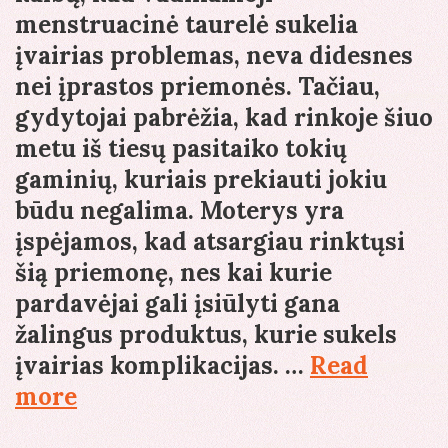
menstruacinė taurelė sukelia
įvairias problemas, neva didesnes
nei įprastos priemonės. Tačiau,
gydytojai pabrėžia, kad rinkoje šiuo
metu iš tiesų pasitaiko tokių
gaminių, kuriais prekiauti jokiu
būdu negalima. Moterys yra
įspėjamos, kad atsargiau rinktųsi
šią priemonę, nes kai kurie
pardavėjai gali įsiūlyti gana
žalingus produktus, kurie sukels
įvairias komplikacijas. …
Read
Moterims
more
reikėtų