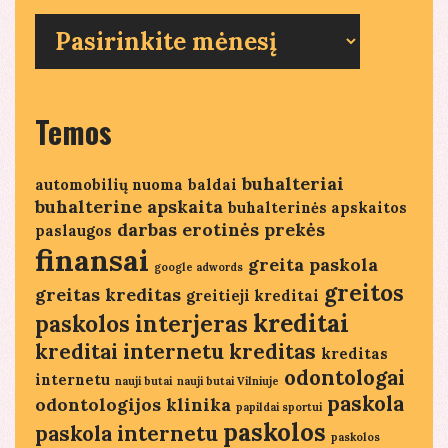
Seni
straipsniai
Temos
buhalteriai
automobilių nuoma
baldai
buhalterine apskaita
buhalterinės apskaitos
darbas
erotinės prekės
paslaugos
finansai
greita paskola
google adwords
greitos
greitas kreditas
greitieji kreditai
kreditai
paskolos
interjeras
kreditai internetu
kreditas
kreditas
odontologai
internetu
nauji butai
nauji butai Vilniuje
paskola
odontologijos klinika
papildai sportui
paskolos
paskola internetu
paskolos