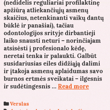
(nedidelis reguliariai profilaktinę
apžiūrą atliekančiųjų asmenų
skaičius, netenkinanti vaikų dantų
būklė ir panašiai), tačiau
odontologijos srityje dirbantieji
laiko snausti neturi – norinčiajam
atsisėsti į profesionalo kėdę,
neretai tenka ir palaukti. Galbūt
susidariusias eiles didžiąją dalimi
ir įtakoja asmenų aplaidumas savo
burnos ertmės sveikatai – ilgesnis
Dantų
ir sudėtingesnis …
Read more
implant
implant
Categories
Verslas
sėkmę