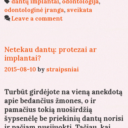
Tags
dantų implantai
,
odontologija
,
didžiąj
odontologinė įranga
,
sveikata
dalimi
Leave a comment
lemia
teising
pasirin
Netekau dantų: protezai ar
darbo
implantai?
priemo
2015-08-10
by
straipsniai
Turbūt girdėjote na vieną anekdotą
apie bedančius žmones, o ir
pamačius tokią nuoširdžią
šypsenėlę be priekinių dantų norisi
ir pačiam nusijuokti. Tačiau, kai