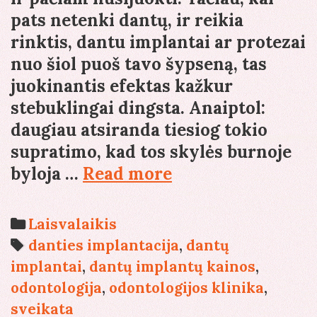
pats netenki dantų, ir reikia
rinktis, dantu implantai ar protezai
nuo šiol puoš tavo šypseną, tas
juokinantis efektas kažkur
stebuklingai dingsta. Anaiptol:
daugiau atsiranda tiesiog tokio
supratimo, kad tos skylės burnoje
Netekau
byloja …
Read more
dantų:
protezai
Categories
Laisvalaikis
ar
Tags
danties implantacija
,
dantų
implantai?
implantai
,
dantų implantų kainos
,
odontologija
,
odontologijos klinika
,
sveikata