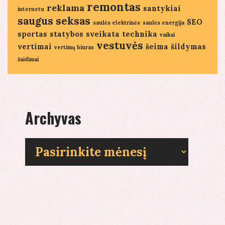
remontas
reklama
santykiai
internetu
saugus seksas
SEO
saulės elektrinės
saulės energija
sportas
statybos
sveikata
technika
vaikai
vestuvės
vertimai
šeima
šildymas
vertimų biuras
žaidimai
Archyvas
Archyvas