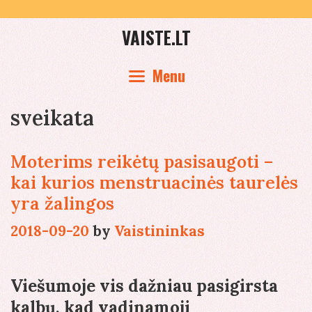
Skip
to
VAISTE.LT
content
Menu
sveikata
Moterims reikėtų pasisaugoti –
kai kurios menstruacinės taurelės
yra žalingos
2018-09-20
by
Vaistininkas
Viešumoje vis dažniau pasigirsta
kalbų, kad vadinamoji