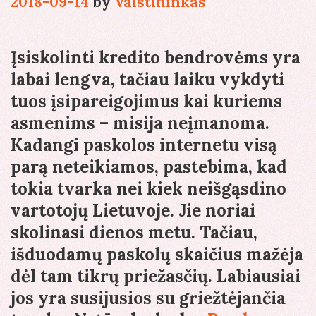
2018-09-14
by
Vaistininkas
Įsiskolinti kredito bendrovėms yra
labai lengva, tačiau laiku vykdyti
tuos įsipareigojimus kai kuriems
asmenims – misija neįmanoma.
Kadangi paskolos internetu visą
parą neteikiamos, pastebima, kad
tokia tvarka nei kiek neišgąsdino
vartotojų Lietuvoje. Jie noriai
skolinasi dienos metu. Tačiau,
išduodamų paskolų skaičius mažėja
dėl tam tikrų priežasčių. Labiausiai
jos yra susijusios su griežtėjančia