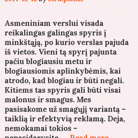
Asmeniniam verslui visada
reikalingas galingas spyris į
minkštąją, po kurio verslas pajuda
iš vietos. Vieni tą spyrį pajunta
pačiu blogiausiu metu ir
blogiausiomis aplinkybėmis, kai
atrodo, kad blogiau ir būti negali.
Kitiems tas spyris gali būti visai
malonus ir smagus. Mes
pasisakome už smagųjį variantą –
taiklią ir efektyvią reklamą. Deja,
nemokamai tokios –
Nedidel
nepasidarysite. …
Read more