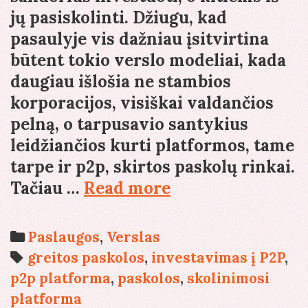
jų pasiskolinti. Džiugu, kad
pasaulyje vis dažniau įsitvirtina
būtent tokio verslo modeliai, kada
daugiau išlošia ne stambios
korporacijos, visiškai valdančios
pelną, o tarpusavio santykius
leidžiančios kurti platformos, tame
tarpe ir p2p, skirtos paskolų rinkai.
Kodėl
Tačiau …
Read more
verta
investuoti?
Categories
Paslaugos
,
Verslas
Tags
greitos paskolos
,
investavimas į P2P
,
p2p platforma
,
paskolos
,
skolinimosi
platforma