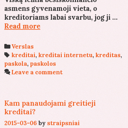
asmens gyvenamoji vieta, o
kreditoriams labai svarbu, jog ji …
Kreditai
Read more
dirbantiems
užsienyje
Categories
Verslas
bei
Tags
kreditai
,
kreditai internetu
,
kreditas
,
kitiems
paskola
,
paskolos
asmenims
Leave a comment
neišduodami
dėl
griežtos
Kam panaudojami greitieji
tvarkos
kreditai?
2015-03-06
by
straipsniai