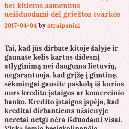
bei kitiems asmenims
neišduodami dėl griežtos tvarkos
2017-04-04
by
straipsniai
Tai, kad jūs dirbate kitoje šalyje ir
gaunate kelis kartus didesnį
atlyginimą nei dauguma lietuvių,
negarantuoja, kad grįžę į gimtinę,
sėkmingai gausite paskolą iš kurios
nors kredito įstaigos ar komercinio
banko. Kredito įstaigos įspėja, kad
kreditai dirbantiems užsienyje
neretai netgi nėra išduodami visai.
Viską lemia besiskolinančio