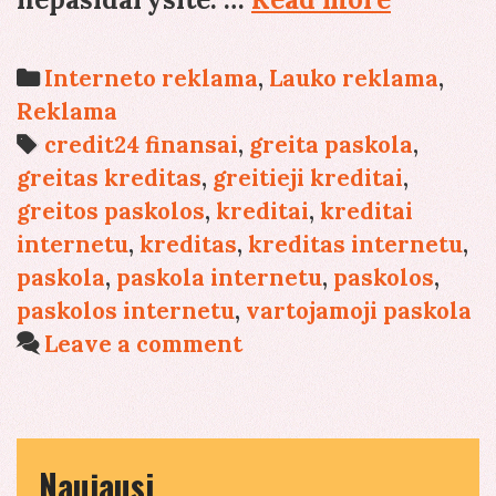
kredita
–
Categories
Interneto reklama
,
Lauko reklama
,
nedidele
Reklama
bet
Tags
credit24 finansai
,
greita paskola
,
veiksmi
greitas kreditas
,
greitieji kreditai
,
reklama
greitos paskolos
,
kreditai
,
kreditai
internetu
,
kreditas
,
kreditas internetu
,
paskola
,
paskola internetu
,
paskolos
,
paskolos internetu
,
vartojamoji paskola
Leave a comment
Naujausi