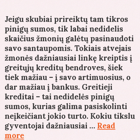
Jeigu skubiai prireiktų tam tikros
pinigų sumos, tik labai nedidelis
skaičius žmonių galėtų pasinaudoti
savo santaupomis. Tokiais atvejais
žmonės dažniausiai linkę kreiptis į
greitųjų kreditų bendroves, šiek
tiek mažiau – į savo artimuosius, o
dar mažiau į bankus. Greitieji
kreditai – tai nedidelės pinigų
sumos, kurias galima pasiskolinti
neįkeičiant jokio turto. Kokiu tikslu
gyventojai dažniausiai …
Read
Kam
more