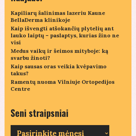
Kapiliarų šalinimas lazeriu Kaune
BellaDerma klinikoje
Kaip išvengti atšokančių plytelių ant
lauko laiptų – paslaptys, kurias žino ne
visi
Medus vaikų ir šeimos mityboje: ką
svarbu žinoti?
Kaip sausas oras veikia kvėpavimo
takus?
Ramentų nuoma Vilniuje Ortopedijos
Centre
Seni straipsniai
Seni
straipsniai