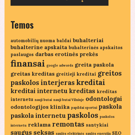
Temos
buhalteriai
automobilių nuoma
baldai
buhalterine apskaita
buhalterinės apskaitos
darbas
erotinės prekės
paslaugos
finansai
greita paskola
google adwords
greitos
greitas kreditas
greitieji kreditai
kreditai
paskolos
interjeras
kreditai internetu
kreditas
kreditas
odontologai
internetu
nauji butai
nauji butai Vilniuje
paskola
odontologijos klinika
papildai sportui
paskolos
paskola internetu
paskolos
remontas
reklama
santykiai
internetu
saugus seksas
SEO
saulės elektrinės
saulės energija