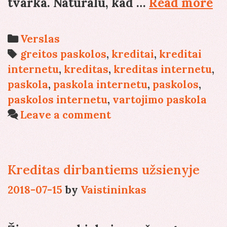
Ge
tvarka. Natūralu, kad …
Read more
pa
pa
Categories
Verslas
nė
Tags
greitos paskolos
,
kreditai
,
kreditai
sk
internetu
,
kreditas
,
kreditas internetu
,
be
paskola
,
paskola internetu
,
paskolos
,
k
paskolos internetu
,
vartojimo paskola
Leave a comment
Kreditas dirbantiems užsienyje
2018-07-15
by
Vaistininkas