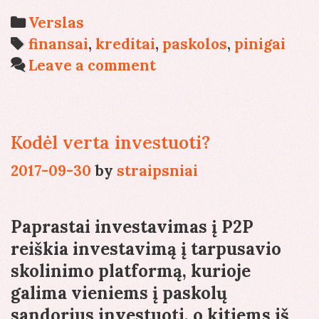
u
Categories
Verslas
Tags
finansai
,
kreditai
,
paskolos
,
pinigai
Leave a comment
Kodėl verta investuoti?
2017-09-30
by
straipsniai
Paprastai investavimas į P2P
reiškia investavimą į tarpusavio
skolinimo platformą, kurioje
galima vieniems į paskolų
sandorius investuoti, o kitiems iš