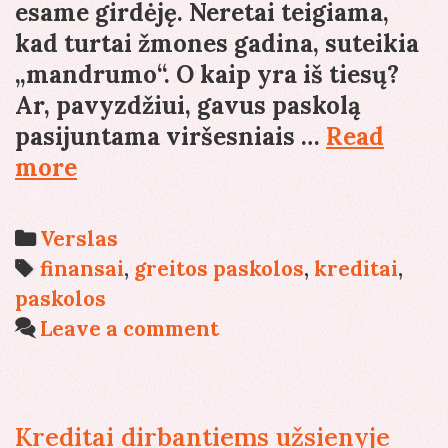
esame girdėję. Neretai teigiama,
kad turtai žmones gadina, suteikia
„mandrumo“. O kaip yra iš tiesų?
Ar, pavyzdžiui, gavus paskolą
pasijuntama viršesniais …
Read
Paskolos
more
keičia
gyvenimą?
Categories
Verslas
Tags
finansai
,
greitos paskolos
,
kreditai
,
paskolos
Leave a comment
Kreditai dirbantiems užsienyje