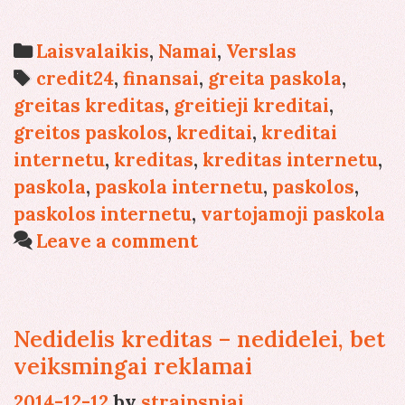
panaudojami
greitieji
Categories
Laisvalaikis
,
Namai
,
Verslas
kreditai?
Tags
credit24
,
finansai
,
greita paskola
,
greitas kreditas
,
greitieji kreditai
,
greitos paskolos
,
kreditai
,
kreditai
internetu
,
kreditas
,
kreditas internetu
,
paskola
,
paskola internetu
,
paskolos
,
paskolos internetu
,
vartojamoji paskola
Leave a comment
Nedidelis kreditas – nedidelei, bet
veiksmingai reklamai
2014-12-12
by
straipsniai