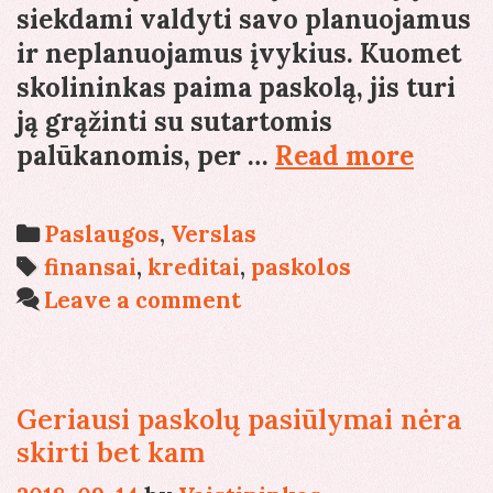
siekdami valdyti savo planuojamus
ir neplanuojamus įvykius. Kuomet
skolininkas paima paskolą, jis turi
ją grąžinti su sutartomis
Ką
palūkanomis, per …
Read more
reikė
žinoti
Categories
Paslaugos
,
Verslas
apie
Tags
finansai
,
kreditai
,
paskolos
pasko
Leave a comment
tipus?
Geriausi paskolų pasiūlymai nėra
skirti bet kam