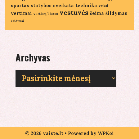
sportas
statybos
sveikata
technika
vaikai
vestuvės
vertimai
šeima
šildymas
vertimų biuras
žaidimai
Archyvas
Archyvas
© 2026 vaiste.lt
• Powered by
WPKoi