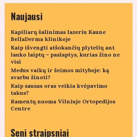
Naujausi
Kapiliarų šalinimas lazeriu Kaune
BellaDerma klinikoje
Kaip išvengti atšokančių plytelių ant
lauko laiptų – paslaptys, kurias žino ne
visi
Medus vaikų ir šeimos mityboje: ką
svarbu žinoti?
Kaip sausas oras veikia kvėpavimo
takus?
Ramentų nuoma Vilniuje Ortopedijos
Centre
Seni straipsniai