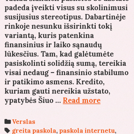
padeda įveikti visus su skolinimusi
susijusius stereotipus. Dabartinėje
rinkoje nesunku išsirinkti tokį
variantą, kuris patenkina
finansinius ir laiko sąnaudų
lūkesčius. Tam, kad galėtumėte
pasiskolinti solidžią sumą, tereikia
visai nedaug – finansinio stabilumo
ir patikimo asmens. Kredito,
kuriam gauti nereikia užstato,
Stereotip
ypatybės Šiuo …
Read more
laužantis
kreditas
Categories
Verslas
prieinam
Tags
greita paskola
,
paskola internetu
,