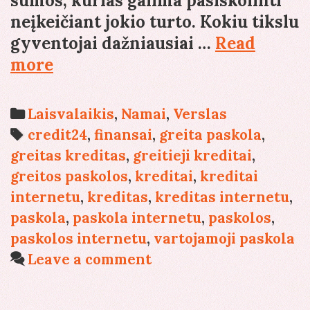
sumos, kurias galima pasiskolinti
neįkeičiant jokio turto. Kokiu tikslu
gyventojai dažniausiai …
Read
Kam
more
panaudojami
greitieji
Categories
Laisvalaikis
,
Namai
,
Verslas
kreditai?
Tags
credit24
,
finansai
,
greita paskola
,
greitas kreditas
,
greitieji kreditai
,
greitos paskolos
,
kreditai
,
kreditai
internetu
,
kreditas
,
kreditas internetu
,
paskola
,
paskola internetu
,
paskolos
,
paskolos internetu
,
vartojamoji paskola
Leave a comment