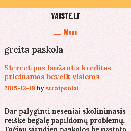
Skip
to
VAISTE.LT
content
Menu
greita paskola
Stereotipus laužantis kreditas
prieinamas beveik visiems
2015-12-19
by
straipsniai
Dar palyginti neseniai skolinimasis
reiškė begalę papildomų problemų.
Tačiau šiandien paskolos be uzstato