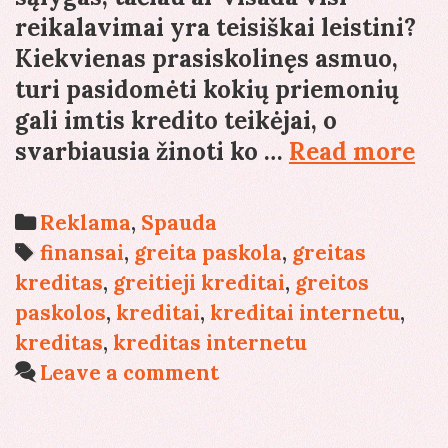
reikalavimai yra teisiškai leistini?
Kiekvienas prasiskolinęs asmuo,
turi pasidomėti kokių priemonių
gali imtis kredito teikėjai, o
Ko
svarbiausia žinoti ko …
Read more
yr
ne
Categories
Reklama
,
Spauda
kr
Tags
finansai
,
greita paskola
,
greitas
re
kreditas
,
greitieji kreditai
,
greitos
paskolos
,
kreditai
,
kreditai internetu
,
kreditas
,
kreditas internetu
Leave a comment