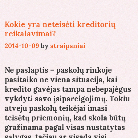
Kokie yra neteisėti kreditorių
reikalavimai?
2014-10-09
by
straipsniai
Ne paslaptis – paskolų rinkoje
pasitaiko ne viena situacija, kai
kredito gavėjas tampa nebepajėgus
vykdyti savo įsipareigojimų. Tokiu
atveju paskolų teikėjai imasi
teisėtų priemonių, kad skola būtų
gražinama pagal visas nustatytas
sąlygas, tačiau ar visada visi