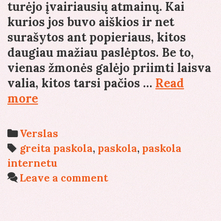
turėjo įvairiausių atmainų. Kai
kurios jos buvo aiškios ir net
surašytos ant popieriaus, kitos
daugiau mažiau paslėptos. Be to,
vienas žmonės galėjo priimti laisva
valia, kitos tarsi pačios …
Read
Paskolos
more
seniau
ir
Categories
Verslas
dabar
Tags
greita paskola
,
paskola
,
paskola
internetu
Leave a comment