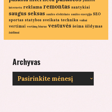
paskolos
remontas
reklama
santykiai
internetu
saugus seksas
SEO
saulės elektrinės
saulės energija
sportas
statybos
sveikata
technika
vaikai
vestuvės
vertimai
šeima
šildymas
vertimų biuras
žaidimai
Archyvas
Archyvas