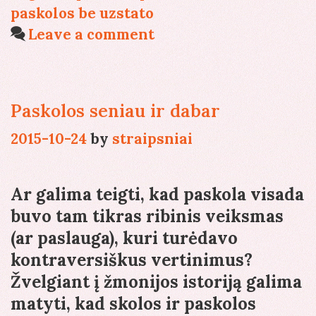
beveik
paskolos be uzstato
visiems
Leave a comment
Paskolos seniau ir dabar
2015-10-24
by
straipsniai
Ar galima teigti, kad paskola visada
buvo tam tikras ribinis veiksmas
(ar paslauga), kuri turėdavo
kontraversiškus vertinimus?
Žvelgiant į žmonijos istoriją galima
matyti, kad skolos ir paskolos