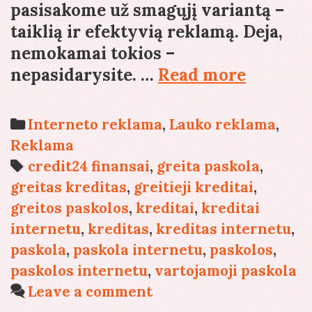
pasisakome už smagųjį variantą –
taiklią ir efektyvią reklamą. Deja,
nemokamai tokios –
Nedidel
nepasidarysite. …
Read more
kredita
–
Categories
Interneto reklama
,
Lauko reklama
,
nedidele
Reklama
bet
Tags
credit24 finansai
,
greita paskola
,
veiksmi
greitas kreditas
,
greitieji kreditai
,
reklama
greitos paskolos
,
kreditai
,
kreditai
internetu
,
kreditas
,
kreditas internetu
,
paskola
,
paskola internetu
,
paskolos
,
paskolos internetu
,
vartojamoji paskola
Leave a comment