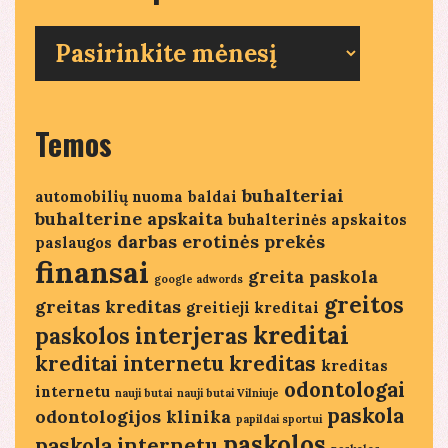
Seni
straipsniai
Temos
buhalteriai
automobilių nuoma
baldai
buhalterine apskaita
buhalterinės apskaitos
darbas
erotinės prekės
paslaugos
finansai
greita paskola
google adwords
greitos
greitas kreditas
greitieji kreditai
kreditai
paskolos
interjeras
kreditai internetu
kreditas
kreditas
odontologai
internetu
nauji butai
nauji butai Vilniuje
paskola
odontologijos klinika
papildai sportui
paskolos
paskola internetu