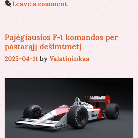
startuo
Leave a comment
paskuti
Pajėgiausios F-1 komandos per
pastarąjį dešimtmetį
2025-04-11
by
Vaistininkas