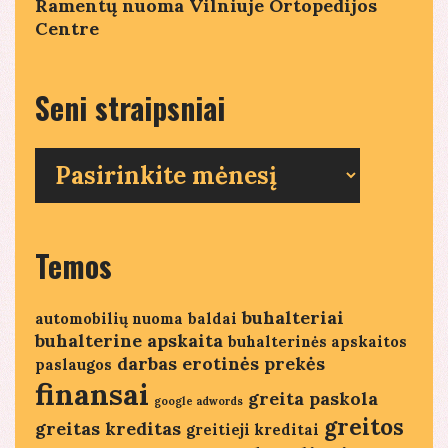
Ramentų nuoma Vilniuje Ortopedijos
Centre
Seni straipsniai
Seni
straipsniai
Temos
buhalteriai
automobilių nuoma
baldai
buhalterine apskaita
buhalterinės apskaitos
darbas
erotinės prekės
paslaugos
finansai
greita paskola
google adwords
greitos
greitas kreditas
greitieji kreditai