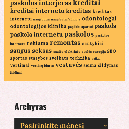
kreditai
paskolos
interjeras
kreditai internetu
kreditas
kreditas
odontologai
internetu
nauji butai
nauji butai Vilniuje
paskola
odontologijos klinika
papildai sportui
paskolos
paskola internetu
paskolos
remontas
reklama
santykiai
internetu
saugus seksas
SEO
saulės elektrinės
saulės energija
sportas
statybos
sveikata
technika
vaikai
vestuvės
vertimai
šeima
šildymas
vertimų biuras
žaidimai
Archyvas
Archyvas