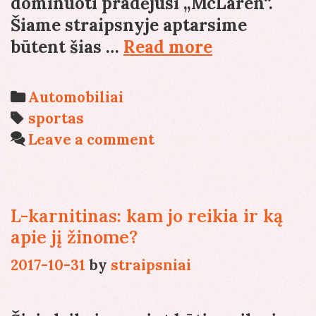
dominuoti pradėjusi „McLaren“.
Šiame straipsnyje aptarsime
Pajėgiausios
būtent šias …
Read more
F-
1
Categories
Automobiliai
komandos
Tags
sportas
per
Leave a comment
pastarąjį
dešimtmetį
L-karnitinas: kam jo reikia ir ką
apie jį žinome?
2017-10-31
by
straipsniai