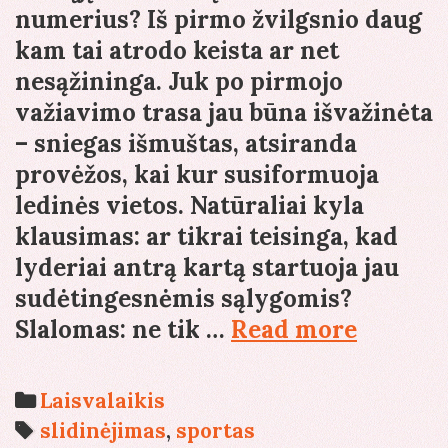
numerius? Iš pirmo žvilgsnio daug
kam tai atrodo keista ar net
nesąžininga. Juk po pirmojo
važiavimo trasa jau būna išvažinėta
– sniegas išmuštas, atsiranda
provėžos, kai kur susiformuoja
ledinės vietos. Natūraliai kyla
klausimas: ar tikrai teisinga, kad
lyderiai antrą kartą startuoja jau
sudėtingesnėmis sąlygomis?
Slalom
Slalomas: ne tik …
Read more
intriga:
kodėl
Categories
Laisvalaikis
lyderis
Tags
slidinėjimas
,
sportas