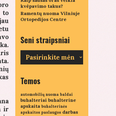
Kaip sausas oras veikia
oro
kvėpavimo takus?
 to
Ramentų nuoma Vilniuje
Ortopedijos Centre
jau
etu
avo
Seni straipsniai
ka.
ris
Seni
straipsniai
ta.
nių
kas
Temos
automobilių nuoma
baldai
buhalteriai
buhalterine
ana
apskaita
buhalterinės
 ir
darbas
apskaitos paslaugos