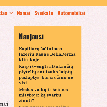
slas
Namai
Sveikata
Automobiliai
Naujausi
Kapiliarų šalinimas
lazeriu Kaune BellaDerma
klinikoje
Kaip išvengti atšokančių
plytelių ant lauko laiptų –
paslaptys, kurias žino ne
visi
Medus vaikų ir šeimos
mityboje: ką svarbu
žinoti?
nti