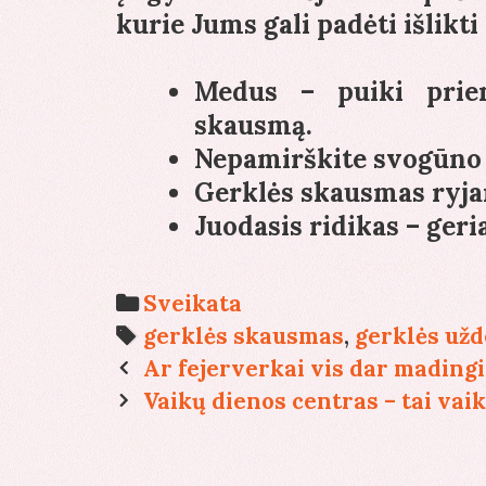
kurie Jums gali padėti išlikti
Medus – puiki priem
skausmą.
Nepamirškite svogūno i
Gerklės skausmas ryjan
Juodasis ridikas – ger
Categories
Sveikata
Tags
gerklės skausmas
,
gerklės už
Post
Ar fejerverkai vis dar madingi
navigation
Vaikų dienos centras – tai va