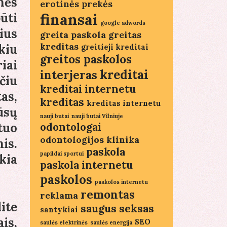
nės
erotinės prekės
finansai
ūti
google adwords
ius
greita paskola
greitas
kreditas
kiu
greitieji kreditai
greitos paskolos
iai
kreditai
interjeras
čiu
kreditai internetu
as,
kreditas
kreditas internetu
ūsų
nauji butai
nauji butai Vilniuje
odontologai
tuo
odontologijos klinika
is.
paskola
papildai sportui
kia
paskola internetu
paskolos
paskolos internetu
remontas
reklama
ite
saugus seksas
santykiai
is,
SEO
saulės elektrinės
saulės energija