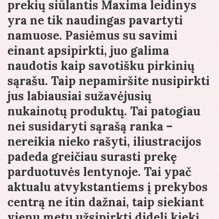
prekių siūlantis Maxima leidinys
yra ne tik naudingas pavartyti
namuose. Pasiėmus su savimi
einant apsipirkti, juo galima
naudotis kaip savotišku pirkinių
sąrašu. Taip nepamiršite nusipirkti
jus labiausiai sužavėjusių
nukainotų produktų. Tai patogiau
nei susidaryti sąrašą ranka –
nereikia nieko rašyti, iliustracijos
padeda greičiau surasti prekę
parduotuvės lentynoje. Tai ypač
aktualu atvykstantiems į prekybos
centrą ne itin dažnai, taip siekiant
vienu metu užsipirkti didelį kiekį