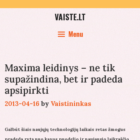
Skip
to
VAISTE.LT
content
Menu
Maxima leidinys – ne tik
supažindina, bet ir padeda
apsipirkti
2013-04-16
by
Vaistininkas
Galbūt šiais naujųjų technologijų laikais retas žmogus
pradeda rytą nuo kavos puodelio ir naujausio laikraščio