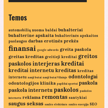
Temos
buhalteriai
automobilių nuoma
baldai
buhalterine apskaita
buhalterinės apskaitos
darbas
erotinės prekės
paslaugos
finansai
greita paskola
google adwords
greitos
greitas kreditas
greitieji kreditai
kreditai
paskolos
interjeras
kreditai internetu
kreditas
kreditas
odontologai
internetu
nauji butai
nauji butai Vilniuje
paskola
odontologijos klinika
papildai sportui
paskolos
paskola internetu
paskolos
remontas
reklama
santykiai
internetu
saugus seksas
SEO
saulės elektrinės
saulės energija