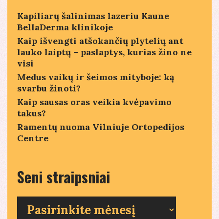
Kapiliarų šalinimas lazeriu Kaune
BellaDerma klinikoje
Kaip išvengti atšokančių plytelių ant
lauko laiptų – paslaptys, kurias žino ne
visi
Medus vaikų ir šeimos mityboje: ką
svarbu žinoti?
Kaip sausas oras veikia kvėpavimo
takus?
Ramentų nuoma Vilniuje Ortopedijos
Centre
Seni straipsniai
Seni
straipsniai