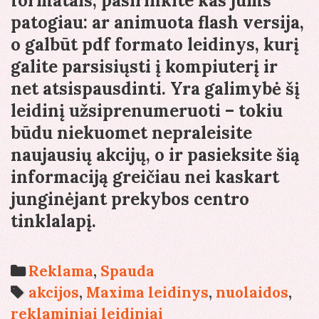
formatais, pasirinkite kas jums
patogiau: ar animuota flash versija,
o galbūt pdf formato leidinys, kurį
galite parsisiųsti į kompiuterį ir
net atsispausdinti. Yra galimybė šį
leidinį užsiprenumeruoti – tokiu
būdu niekuomet nepraleisite
naujausių akcijų, o ir pasieksite šią
informaciją greičiau nei kaskart
junginėjant prekybos centro
tinklalapį.
Categories
Reklama
,
Spauda
Tags
akcijos
,
Maxima leidinys
,
nuolaidos
,
reklaminiai leidiniai