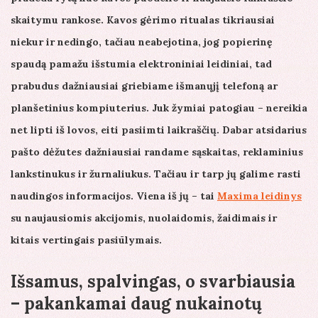
skaitymu rankose. Kavos gėrimo ritualas tikriausiai
niekur ir nedingo, tačiau neabejotina, jog popierinę
spaudą pamažu išstumia elektroniniai leidiniai, tad
prabudus dažniausiai griebiame išmanųjį telefoną ar
planšetinius kompiuterius. Juk žymiai patogiau – nereikia
net lipti iš lovos, eiti pasiimti laikraščių. Dabar atsidarius
pašto dėžutes dažniausiai randame sąskaitas, reklaminius
lankstinukus ir žurnaliukus. Tačiau ir tarp jų galime rasti
naudingos informacijos. Viena iš jų – tai
Maxima leidinys
su naujausiomis akcijomis, nuolaidomis, žaidimais ir
kitais vertingais pasiūlymais.
Išsamus, spalvingas, o svarbiausia
– pakankamai daug nukainotų