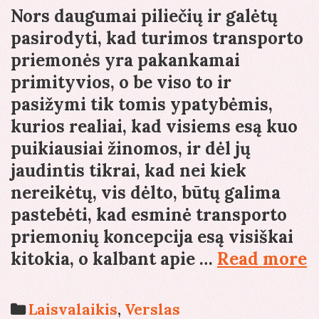
Nors daugumai piliečių ir galėtų
pasirodyti, kad turimos transporto
priemonės yra pakankamai
primityvios, o be viso to ir
pasižymi tik tomis ypatybėmis,
kurios realiai, kad visiems esą kuo
puikiausiai žinomos, ir dėl jų
jaudintis tikrai, kad nei kiek
nereikėtų, vis dėlto, būtų galima
pastebėti, kad esminė transporto
priemonių koncepcija esą visiškai
D
kitokia, o kalbant apie …
Read more
f
p
Categories
Laisvalaikis
,
Verslas