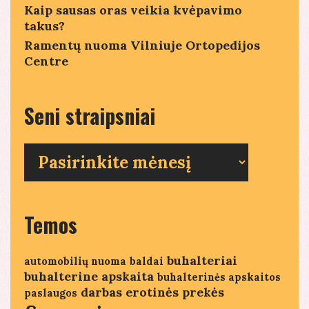
Kaip sausas oras veikia kvėpavimo
y
takus?
j
Ramentų nuoma Vilniuje Ortopedijos
p
Centre
Seni straipsniai
Seni
straipsniai
Temos
buhalteriai
automobilių nuoma
baldai
buhalterine apskaita
buhalterinės apskaitos
darbas
erotinės prekės
paslaugos