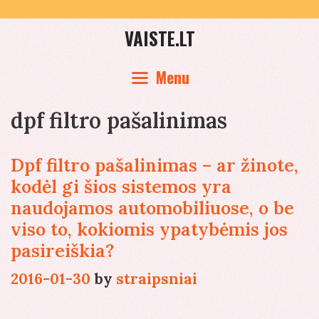
Skip
to
VAISTE.LT
content
Menu
dpf filtro pašalinimas
Dpf filtro pašalinimas – ar žinote,
kodėl gi šios sistemos yra
naudojamos automobiliuose, o be
viso to, kokiomis ypatybėmis jos
pasireiškia?
2016-01-30
by
straipsniai