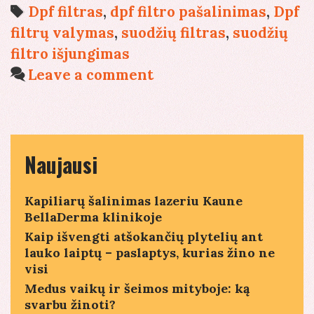
–
Tags
Dpf filtras
,
dpf filtro pašalinimas
,
Dpf
a
filtrų valymas
,
suodžių filtras
,
suodžių
ž
filtro išjungimas
k
Leave a comment
g
š
s
y
Naujausi
n
a
Kapiliarų šalinimas lazeriu Kaune
BellaDerma klinikoje
o
Kaip išvengti atšokančių plytelių ant
b
lauko laiptų – paslaptys, kurias žino ne
v
visi
t
Medus vaikų ir šeimos mityboje: ką
svarbu žinoti?
k