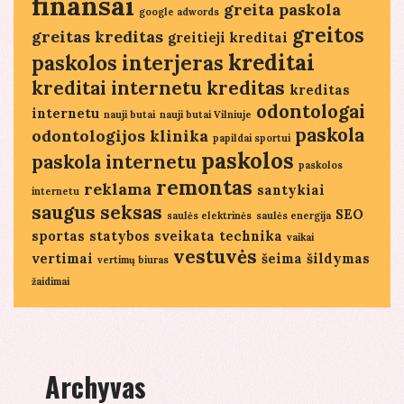
finansai
greita paskola
google adwords
greitos
greitas kreditas
greitieji kreditai
kreditai
paskolos
interjeras
kreditai internetu
kreditas
kreditas
odontologai
internetu
nauji butai
nauji butai Vilniuje
paskola
odontologijos klinika
papildai sportui
paskolos
paskola internetu
paskolos
remontas
reklama
santykiai
internetu
saugus seksas
SEO
saulės elektrinės
saulės energija
sportas
statybos
sveikata
technika
vaikai
vestuvės
vertimai
šeima
šildymas
vertimų biuras
žaidimai
Archyvas