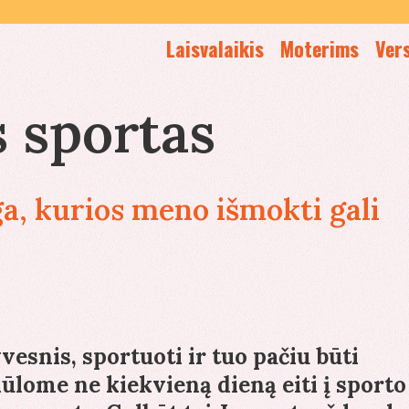
Laisvalaikis
Moterims
Ver
 sportas
, kurios meno išmokti gali
yvesnis, sportuoti ir tuo pačiu būti
iūlome ne kiekvieną dieną eiti į sporto