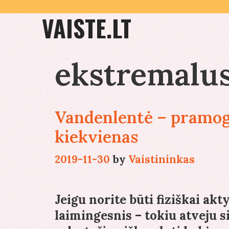
Skip
VAISTE.LT
to
content
ekstremalus
Vandenlentė – pramoga
kiekvienas
2019-11-30
by
Vaistininkas
Jeigu norite būti fiziškai akt
laimingesnis – tokiu atveju s