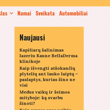
slas
Namai
Sveikata
Automobiliai
Naujausi
Kapiliarų šalinimas
lazeriu Kaune BellaDerma
klinikoje
Kaip išvengti atšokančių
plytelių ant lauko laiptų –
paslaptys, kurias žino ne
visi
Medus vaikų ir šeimos
mityboje: ką svarbu
žinoti?