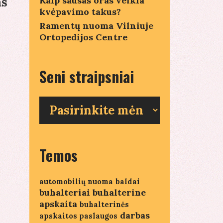
Kaip sausas oras veikia
as
kvėpavimo takus?
Ramentų nuoma Vilniuje
Ortopedijos Centre
Seni straipsniai
Seni
straipsniai
Temos
automobilių nuoma
baldai
buhalteriai
buhalterine
apskaita
buhalterinės
darbas
apskaitos paslaugos