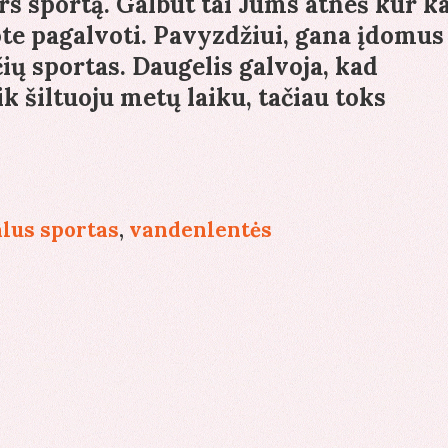
ors sportą. Galbūt tai Jums atneš kur k
te pagalvoti. Pavyzdžiui, gana įdomus
ų sportas. Daugelis galvoja, kad
 šiltuoju metų laiku, tačiau toks
denlentė
moga,
ios
lus sportas
,
vandenlentės
no
okti
kvienas