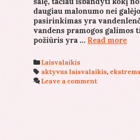
salę, tačiau išbandyti kokį n
daugiau malonumo nei galėjo
pasirinkimas yra vandenlenči
vandens pramogos galimos tik
Van
požiūris yra …
Read more
–
pra
Categories
Laisvalaikis
kur
Tags
aktyvus laisvalaikis
,
ekstrema
me
Leave a comment
išm
gali
kie