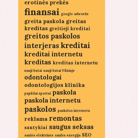
erotinės prekės
finansai
google adwords
greita paskola
greitas
kreditas
greitieji kreditai
greitos paskolos
kreditai
interjeras
kreditai internetu
kreditas
kreditas internetu
nauji butai
nauji butai Vilniuje
odontologai
odontologijos klinika
paskola
papildai sportui
paskola internetu
paskolos
paskolos internetu
remontas
reklama
saugus seksas
santykiai
SEO
saulės elektrinės
saulės energija