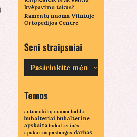
Kaip sausas oras veikia
kvėpavimo takus?
ų
Ramentų nuoma Vilniuje
Ortopedijos Centre
Seni straipsniai
Seni
straipsniai
Temos
automobilių nuoma
baldai
buhalteriai
buhalterine
apskaita
buhalterinės
darbas
apskaitos paslaugos