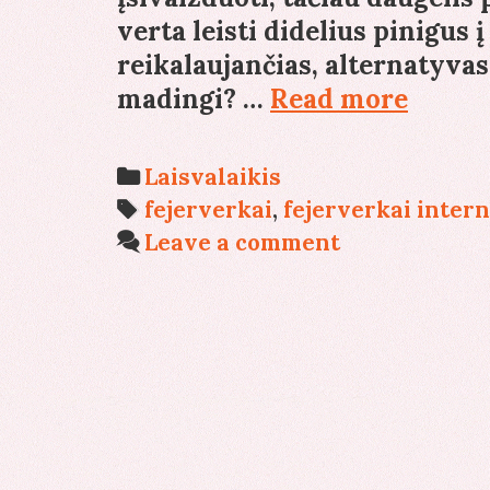
verta leisti didelius pinigus 
reikalaujančias, alternatyvas
Ar
madingi? …
Read more
fejerv
vis
Categories
Laisvalaikis
dar
Tags
fejerverkai
,
fejerverkai inter
madin
Leave a comment