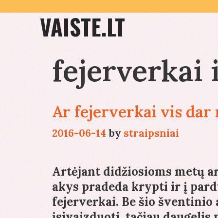
Skip
VAISTE.LT
to
content
fejerverkai
Ar fejerverkai vis dar
2016-06-14
by
straipsniai
Artėjant didžiosioms metų a
akys pradeda krypti ir į pa
fejerverkai. Be šio šventinio
įsivaizduoti, tačiau daugelis 