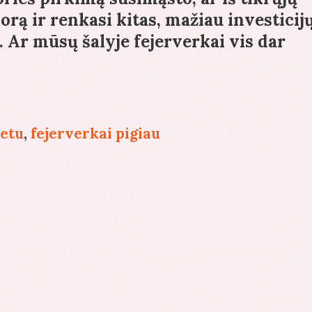
į orą ir renkasi kitas, mažiau investicij
. Ar mūsų šalyje fejerverkai vis dar
erkai
netu
,
fejerverkai pigiau
gi?