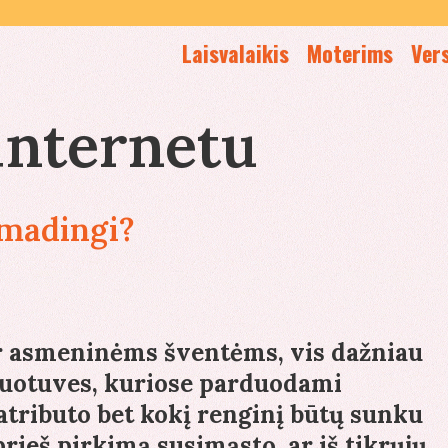
Laisvalaikis
Moterims
Ver
 internetu
 madingi?
r asmeninėms šventėms, vis dažniau
rduotuves, kuriose parduodami
 atributo bet kokį renginį būtų sunku
prieš pirkimą susimąsto, ar iš tikrųjų