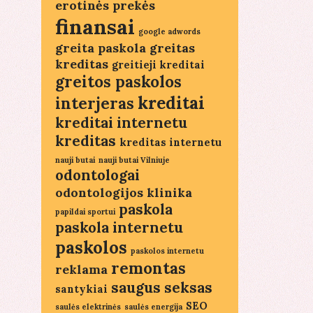
erotinės prekės
finansai
google adwords
greita paskola
greitas
kreditas
greitieji kreditai
greitos paskolos
kreditai
interjeras
kreditai internetu
kreditas
kreditas internetu
nauji butai
nauji butai Vilniuje
odontologai
odontologijos klinika
paskola
papildai sportui
paskola internetu
paskolos
paskolos internetu
remontas
reklama
saugus seksas
santykiai
SEO
saulės elektrinės
saulės energija