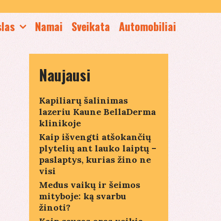
slas
Namai
Sveikata
Automobiliai
Naujausi
Kapiliarų šalinimas
lazeriu Kaune BellaDerma
klinikoje
Kaip išvengti atšokančių
plytelių ant lauko laiptų –
paslaptys, kurias žino ne
visi
Medus vaikų ir šeimos
mityboje: ką svarbu
žinoti?