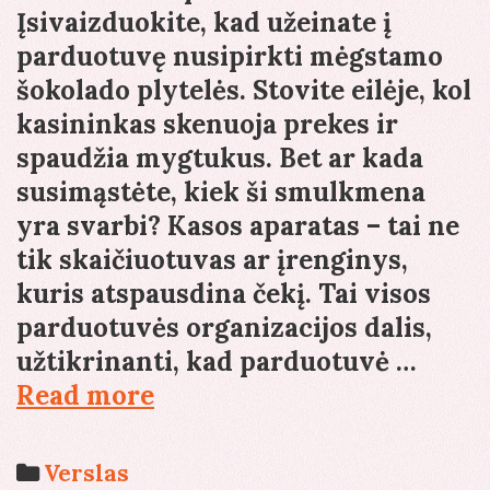
Įsivaizduokite, kad užeinate į
parduotuvę nusipirkti mėgstamo
šokolado plytelės. Stovite eilėje, kol
kasininkas skenuoja prekes ir
spaudžia mygtukus. Bet ar kada
susimąstėte, kiek ši smulkmena
yra svarbi? Kasos aparatas – tai ne
tik skaičiuotuvas ar įrenginys,
kuris atspausdina čekį. Tai visos
parduotuvės organizacijos dalis,
užtikrinanti, kad parduotuvė …
Kasos
Read more
aparatas
–
Categories
Verslas