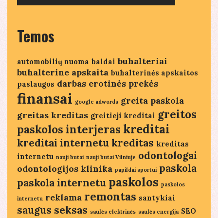
Temos
buhalteriai
automobilių nuoma
baldai
buhalterine apskaita
buhalterinės apskaitos
darbas
erotinės prekės
paslaugos
finansai
greita paskola
google adwords
greitos
greitas kreditas
greitieji kreditai
kreditai
paskolos
interjeras
kreditai internetu
kreditas
kreditas
odontologai
internetu
nauji butai
nauji butai Vilniuje
paskola
odontologijos klinika
papildai sportui
paskolos
paskola internetu
paskolos
remontas
reklama
santykiai
internetu
saugus seksas
SEO
saulės elektrinės
saulės energija