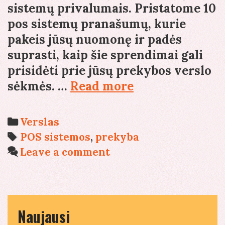
sistemų privalumais. Pristatome 10
pos sistemų pranašumų, kurie
pakeis jūsų nuomonę ir padės
suprasti, kaip šie sprendimai gali
prisidėti prie jūsų prekybos verslo
Penkios
sėkmės. …
Read more
priežastys,
kodėl
Categories
Verslas
kompiuterinės
Tags
POS sistemos
,
prekyba
kasos
Leave a comment
sistemos
yra
geriau
už
Naujausi