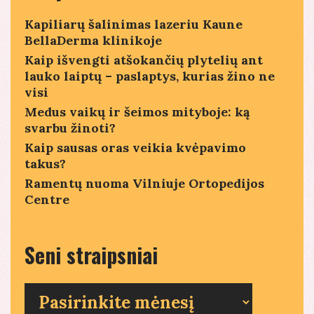
kasos
aparatus
Kapiliarų šalinimas lazeriu Kaune
BellaDerma klinikoje
Kaip išvengti atšokančių plytelių ant
lauko laiptų – paslaptys, kurias žino ne
visi
Medus vaikų ir šeimos mityboje: ką
svarbu žinoti?
Kaip sausas oras veikia kvėpavimo
takus?
Ramentų nuoma Vilniuje Ortopedijos
Centre
Seni straipsniai
Seni
straipsniai