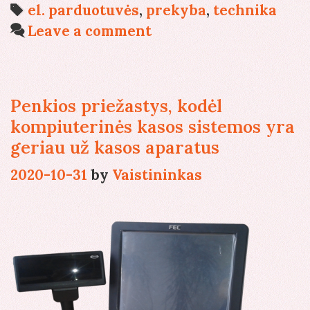
modernios
Tags
el. parduotuvės
,
prekyba
,
technika
parduotuvės
Leave a comment
širdis
Penkios priežastys, kodėl
kompiuterinės kasos sistemos yra
geriau už kasos aparatus
2020-10-31
by
Vaistininkas