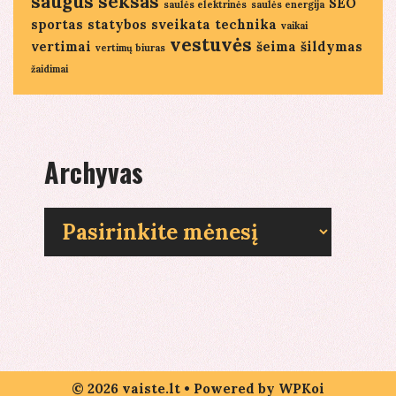
saugus seksas
SEO
saulės elektrinės
saulės energija
sportas
statybos
sveikata
technika
vaikai
vestuvės
vertimai
šeima
šildymas
vertimų biuras
žaidimai
Archyvas
Archyvas
© 2026 vaiste.lt
• Powered by
WPKoi