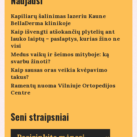
Naujausi
Kapiliarų šalinimas lazeriu Kaune
BellaDerma klinikoje
Kaip išvengti atšokančių plytelių ant
lauko laiptų – paslaptys, kurias žino ne
visi
Medus vaikų ir šeimos mityboje: ką
svarbu žinoti?
Kaip sausas oras veikia kvėpavimo
takus?
Ramentų nuoma Vilniuje Ortopedijos
Centre
Seni straipsniai
Seni