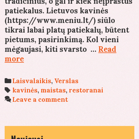
tradicinius, o gal ir kiek neįprastus
patiekalus. Lietuvos kavinės
(https://www.meniu.lt/) siūlo
tikrai labai platų patiekalų, būtent
pietums, pasirinkimą. Kol vieni
mėgaujasi, kiti svarsto …
Read
Dienos
more
pietūs
kavinėse:
Categories
Laisvalaikis
,
Verslas
apsimoka
Tags
kavinės
,
maistas
,
restoranai
ar
Leave a comment
ne?