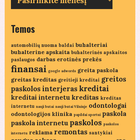
straipsniai
Temos
buhalteriai
automobilių nuoma
baldai
buhalterine apskaita
buhalterinės apskaitos
darbas
erotinės prekės
paslaugos
finansai
greita paskola
google adwords
greitos
greitas kreditas
greitieji kreditai
kreditai
paskolos
interjeras
kreditai internetu
kreditas
kreditas
odontologai
internetu
nauji butai
nauji butai Vilniuje
paskola
odontologijos klinika
papildai sportui
paskolos
paskola internetu
paskolos
remontas
reklama
santykiai
internetu