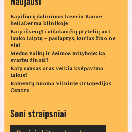
Naujausi
Kapiliarų šalinimas lazeriu Kaune
BellaDerma klinikoje
Kaip išvengti atšokančių plytelių ant
lauko laiptų – paslaptys, kurias žino ne
visi
Medus vaikų ir šeimos mityboje: ką
svarbu žinoti?
Kaip sausas oras veikia kvėpavimo
takus?
Ramentų nuoma Vilniuje Ortopedijos
Centre
Seni straipsniai
Seni