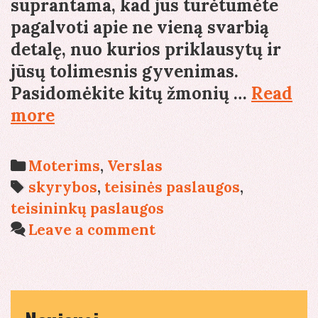
suprantama, kad jūs turėtumėte
pagalvoti apie ne vieną svarbią
detalę, nuo kurios priklausytų ir
jūsų tolimesnis gyvenimas.
Pasidomėkite kitų žmonių …
Read
Naudinga
more
informacija
apie
Categories
Moterims
,
Verslas
santuokos
Tags
skyrybos
,
teisinės paslaugos
,
nutraukimą
teisininkų paslaugos
Leave a comment