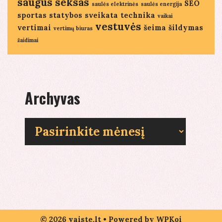
saugus seksas
SEO
saulės elektrinės
saulės energija
sportas
statybos
sveikata
technika
vaikai
vestuvės
vertimai
šeima
šildymas
vertimų biuras
žaidimai
Archyvas
Archyvas
© 2026 vaiste.lt
• Powered by
WPKoi