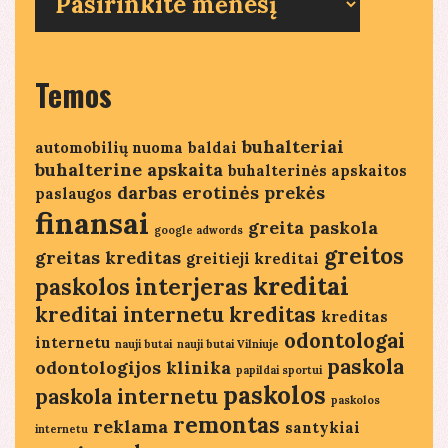
straipsniai
Temos
buhalteriai
automobilių nuoma
baldai
buhalterine apskaita
buhalterinės apskaitos
darbas
erotinės prekės
paslaugos
finansai
greita paskola
google adwords
greitos
greitas kreditas
greitieji kreditai
kreditai
paskolos
interjeras
kreditai internetu
kreditas
kreditas
odontologai
internetu
nauji butai
nauji butai Vilniuje
paskola
odontologijos klinika
papildai sportui
paskolos
paskola internetu
paskolos
remontas
reklama
santykiai
internetu