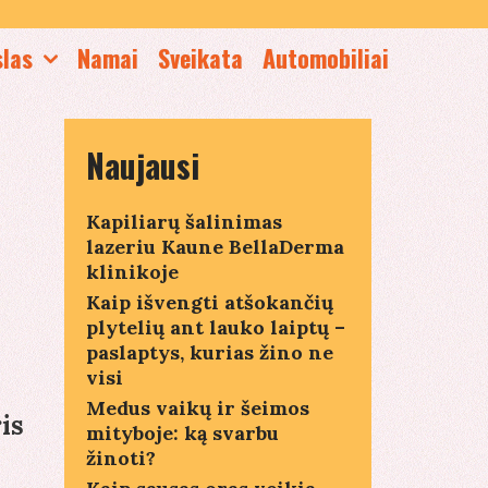
slas
Namai
Sveikata
Automobiliai
Naujausi
Kapiliarų šalinimas
lazeriu Kaune BellaDerma
klinikoje
Kaip išvengti atšokančių
plytelių ant lauko laiptų –
paslaptys, kurias žino ne
visi
Medus vaikų ir šeimos
is
mityboje: ką svarbu
žinoti?