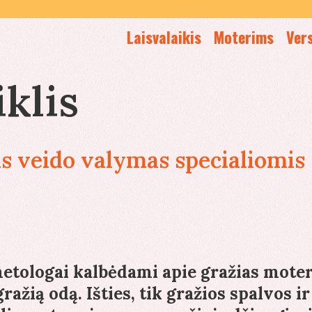
Laisvalaikis
Moterims
Ver
klis
us veido valymas specialiomis
etologai kalbėdami apie gražias moter
ažią odą. Išties, tik gražios spalvos ir