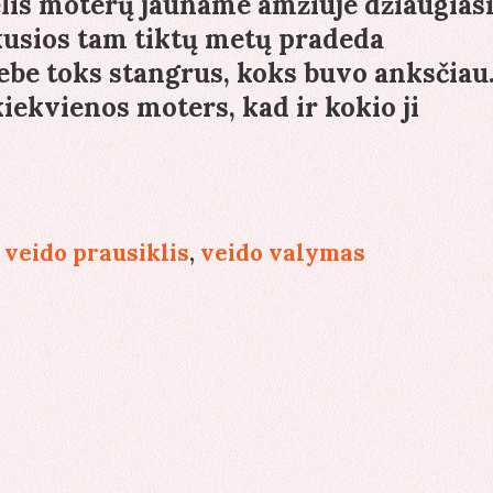
lis moterų jauname amžiuje džiaugias
ukusios tam tiktų metų pradeda
be toks stangrus, koks buvo anksčiau
iekvienos moters, kad ir kokio ji
ina
arus
,
veido prausiklis
,
veido valymas
as
liomis
onėmis?