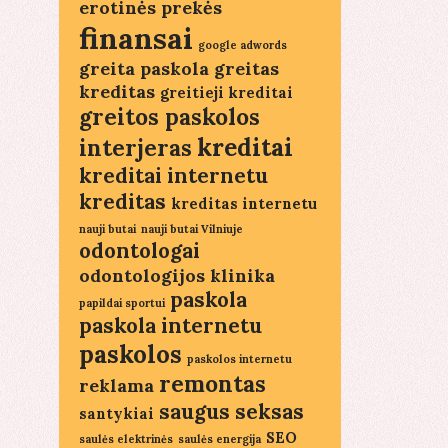
erotinės prekės
finansai
google adwords
greita paskola
greitas
kreditas
greitieji kreditai
greitos paskolos
kreditai
interjeras
kreditai internetu
kreditas
kreditas internetu
nauji butai
nauji butai Vilniuje
odontologai
odontologijos klinika
paskola
papildai sportui
paskola internetu
paskolos
paskolos internetu
remontas
reklama
saugus seksas
santykiai
SEO
saulės elektrinės
saulės energija