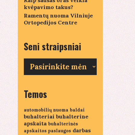
Kaip sausas oras veikia
i
kvėpavimo takus?
Ramentų nuoma Vilniuje
.
Ortopedijos Centre
Seni straipsniai
Seni
straipsniai
Temos
automobilių nuoma
baldai
buhalteriai
buhalterine
apskaita
buhalterinės
darbas
apskaitos paslaugos