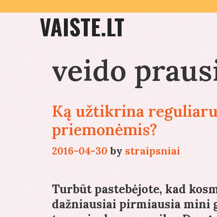
Skip
VAISTE.LT
to
content
veido prausi
Ką užtikrina reguliar
priemonėmis?
2016-04-30
by
straipsniai
Turbūt pastebėjote, kad kosm
dažniausiai pirmiausia mini gr