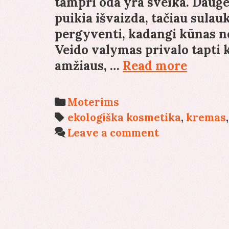
tampri oda yra sveika. Dauge
puikia išvaizda, tačiau sula
pergyventi, kadangi kūnas ne
Veido valymas privalo tapti k
Ką
amžiaus, …
Read more
užtikr
reguli
Categories
Moterims
veido
Tags
ekologiška kosmetika
,
kremas
valym
Leave a comment
specia
priem