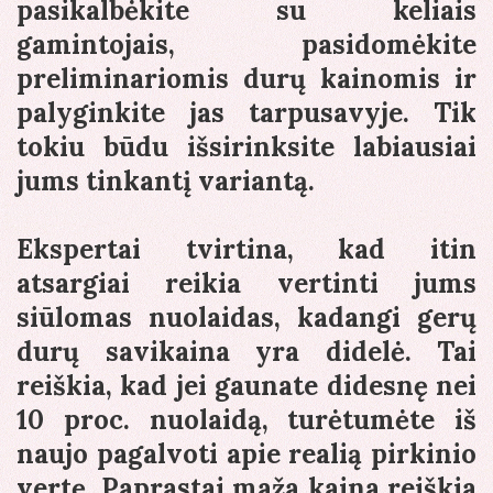
pasikalbėkite su keliais
gamintojais, pasidomėkite
preliminariomis durų kainomis ir
palyginkite jas tarpusavyje. Tik
tokiu būdu išsirinksite labiausiai
jums tinkantį variantą.
Ekspertai tvirtina, kad itin
atsargiai reikia vertinti jums
siūlomas nuolaidas, kadangi gerų
durų savikaina yra didelė. Tai
reiškia, kad jei gaunate didesnę nei
10 proc. nuolaidą, turėtumėte iš
naujo pagalvoti apie realią pirkinio
vertę. Paprastai maža kaina reiškia