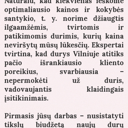
Natūralu, kad kiekvienas ieškome
optimaliausio kainos ir kokybės
santykio, t. y. norime džiaugtis
ilgaamžėmis, tvirtomis ir
patikimomis durimis, kurių kaina
neviršytų mūsų lūkesčių. Ekspertai
tvirtina, kad durys Vilniuje atitiks
pačio išrankiausio kliento
poreikius, svarbiausia –
nepermokėti už duris,
vadovaujantis klaidingais
įsitikinimais.
Pirmasis jūsų darbas – nusistatyti
tikslų biudžetą naujų durų