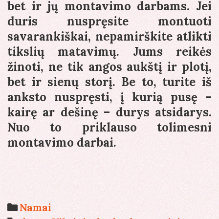
bet ir jų montavimo darbams. Jei
duris nuspręsite montuoti
savarankiškai, nepamirškite atlikti
tikslių matavimų. Jums reikės
žinoti, ne tik angos aukštį ir plotį,
bet ir sienų storį. Be to, turite iš
anksto nuspręsti, į kurią pusę –
kairę ar dešinę – durys atsidarys.
Nuo to priklauso tolimesni
montavimo darbai.
Categories
Namai