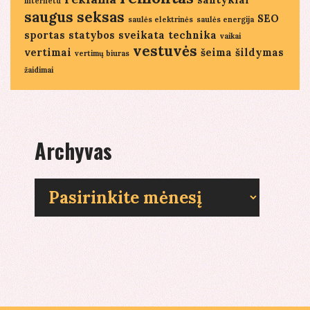
internetu
saugus seksas
SEO
saulės elektrinės
saulės energija
sportas
statybos
sveikata
technika
vaikai
vestuvės
vertimai
šeima
šildymas
vertimų biuras
žaidimai
Archyvas
Archyvas