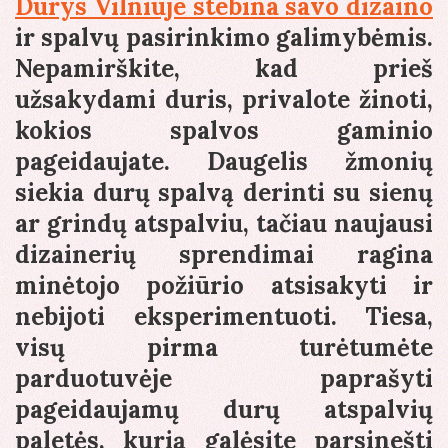
Durys Vilniuje stebina savo dizaino
ir spalvų pasirinkimo galimybėmis.
Nepamirškite, kad prieš
užsakydami duris, privalote žinoti,
kokios spalvos gaminio
pageidaujate. Daugelis žmonių
siekia durų spalvą derinti su sienų
ar grindų atspalviu, tačiau naujausi
dizainerių sprendimai ragina
minėtojo požiūrio atsisakyti ir
nebijoti eksperimentuoti. Tiesa,
visų pirma turėtumėte
parduotuvėje paprašyti
pageidaujamų durų atspalvių
paletės, kurią galėsite parsinešti