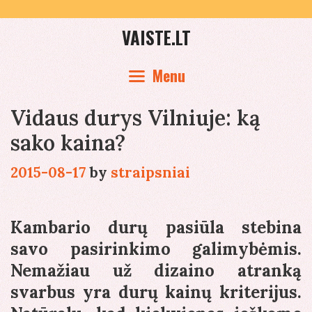
Skip
to
VAISTE.LT
content
Menu
Vidaus durys Vilniuje: ką
sako kaina?
2015-08-17
by
straipsniai
Kambario durų pasiūla stebina
savo pasirinkimo galimybėmis.
Nemažiau už dizaino atranką
svarbus yra durų kainų kriterijus.