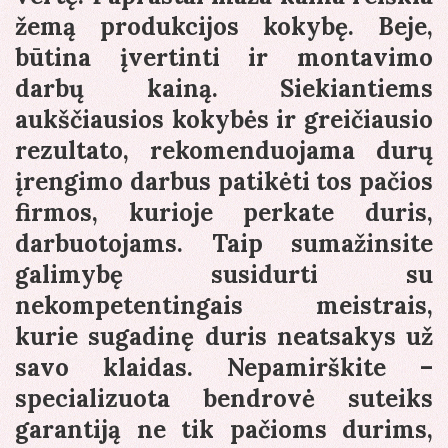
žemą produkcijos kokybę. Beje,
būtina įvertinti ir montavimo
darbų kainą. Siekiantiems
aukščiausios kokybės ir greičiausio
rezultato, rekomenduojama durų
įrengimo darbus patikėti tos pačios
firmos, kurioje perkate duris,
darbuotojams. Taip sumažinsite
galimybę susidurti su
nekompetentingais meistrais,
kurie sugadinę duris neatsakys už
savo klaidas. Nepamirškite –
specializuota bendrovė suteiks
garantiją ne tik pačioms durims,