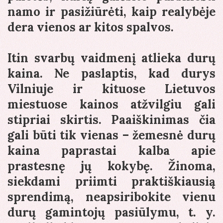
namo ir pasižiūrėti, kaip realybėje
dera vienos ar kitos spalvos.
Itin svarbų vaidmenį atlieka durų
kaina. Ne paslaptis, kad durys
Vilniuje ir kituose Lietuvos
miestuose kainos atžvilgiu gali
stipriai skirtis. Paaiškinimas čia
gali būti tik vienas – žemesnė durų
kaina paprastai kalba apie
prastesnę jų kokybę. Žinoma,
siekdami priimti praktiškiausią
sprendimą, neapsiribokite vienu
durų gamintojų pasiūlymu, t. y.