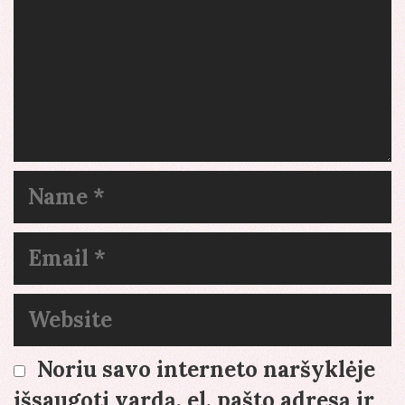
Name
Email
Website
Noriu savo interneto naršyklėje
išsaugoti vardą, el. pašto adresą ir