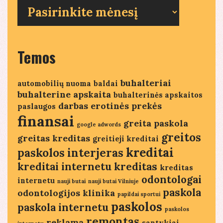
Seni
straipsniai
Temos
buhalteriai
automobilių nuoma
baldai
buhalterine apskaita
buhalterinės apskaitos
darbas
erotinės prekės
paslaugos
finansai
greita paskola
google adwords
greitos
greitas kreditas
greitieji kreditai
kreditai
paskolos
interjeras
kreditai internetu
kreditas
kreditas
odontologai
internetu
nauji butai
nauji butai Vilniuje
paskola
odontologijos klinika
papildai sportui
paskolos
paskola internetu
paskolos
remontas
reklama
santykiai