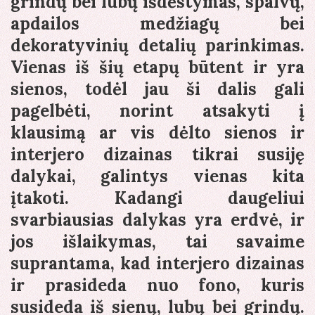
grindų bei lubų išdėstymas, spalvų,
apdailos medžiagų bei
dekoratyvinių detalių parinkimas.
Vienas iš šių etapų būtent ir yra
sienos, todėl jau ši dalis gali
pagelbėti, norint atsakyti į
klausimą ar vis dėlto sienos ir
interjero dizainas tikrai susiję
dalykai, galintys vienas kita
įtakoti. Kadangi daugeliui
svarbiausias dalykas yra erdvė, ir
jos išlaikymas, tai savaime
suprantama, kad interjero dizainas
ir prasideda nuo fono, kuris
susideda iš sienų, lubų bei grindų.