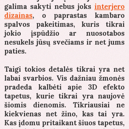
galima sakyti nebus joks
interjero
dizainas
, o paprastas kambaro
spalvos pakeitimas, kuris tikrai
jokio įspūdžio ar nuosotabos
nesukels jūsų svečiams ir net jums
paties.
Taigi tokios detalės tikrai yra net
labai svarbios. Vis dažniau žmonės
pradeda kalbėti apie 3D efekto
tapetus, kurie tikrai yra naujovė
šiomis dienomis. Tikriausiai ne
kiekvienas net žino, kas tai yra.
Kas įdomu pritaikant šiuos tapetus,