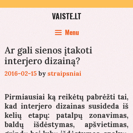
Skip
to
VAISTE.LT
content
Menu
Ar gali sienos įtakoti
interjero dizainą?
2016-02-15
by
straipsniai
Pirmiausiai ką reikėtų pabrėžti tai,
kad interjero dizainas susideda iš
kelių etapų: patalpų zonavimas,
baldų išdėstymas, apšvietimas,