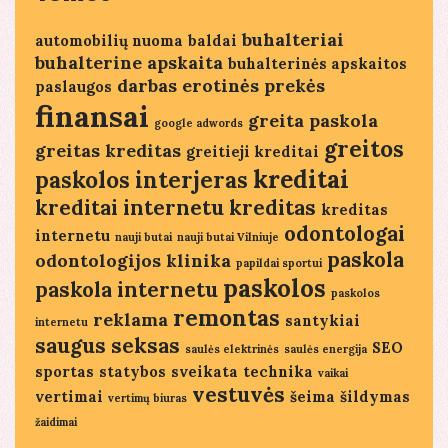
buhalteriai
automobilių nuoma
baldai
buhalterine apskaita
buhalterinės apskaitos
darbas
erotinės prekės
paslaugos
finansai
greita paskola
google adwords
greitos
greitas kreditas
greitieji kreditai
kreditai
paskolos
interjeras
kreditai internetu
kreditas
kreditas
odontologai
internetu
nauji butai
nauji butai Vilniuje
paskola
odontologijos klinika
papildai sportui
paskolos
paskola internetu
paskolos
remontas
reklama
santykiai
internetu
saugus seksas
SEO
saulės elektrinės
saulės energija
sportas
statybos
sveikata
technika
vaikai
vestuvės
vertimai
šeima
šildymas
vertimų biuras
žaidimai