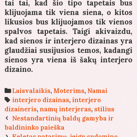
tai tai, kad šio tipo tapetais bus
klijuojama tik viena siena, o kitos
likusios bus klijuojamos tik vienos
spalvos tapetais. Taigi akivaizdu,
kad sienos ir interjero dizainas yra
glaudžiai susijusios temos, kadangi
sienos yra viena iš šakų interjero
dizaino.
Categories
Laisvalaikis
,
Moterims
,
Namai
Tags
interjero dizainas
,
interjero
dizaineris
,
namų interjeras
,
stilius
Post
Nestandartinių baldų gamyba ir
navigation
baldininko paieška
Keletas patarimų, jeigu sudomino