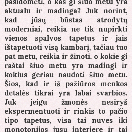
pasidomėti, o kas gi šiuo metu yra
aktualu ir madinga? Juk norint,
kad jūsų būstas atrodytų
moderniai, reikia ne tik nupirkti
vienos spalvos tapetus ir jais
ištapetuoti visą kambarį, tačiau tuo
pat metu, reikia ir žinoti, o kokie gi
raštai šiuo metu yra madingi ir
kokius geriau naudoti šiuo metu.
Šios, kad ir iš pažiūros menkos
detalės tikrai yra labai svarbios.
Juk jeigu žmonės nesiryš
ekspermentuoti ir rinkis to pačio
tipo tapetus, visa tai nuves iki
monotonijos jūsų interjere ir tai