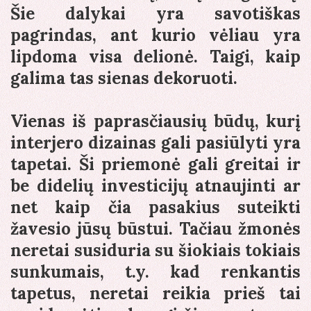
Šie dalykai yra savotiškas
pagrindas, ant kurio vėliau yra
lipdoma visa delionė. Taigi, kaip
galima tas sienas dekoruoti.
Vienas iš paprasčiausių būdų, kurį
interjero dizainas gali pasiūlyti yra
tapetai. Ši priemonė gali greitai ir
be didelių investicijų atnaujinti ar
net kaip čia pasakius suteikti
žavesio jūsų būstui. Tačiau žmonės
neretai susiduria su šiokiais tokiais
sunkumais, t.y. kad renkantis
tapetus, neretai reikia prieš tai