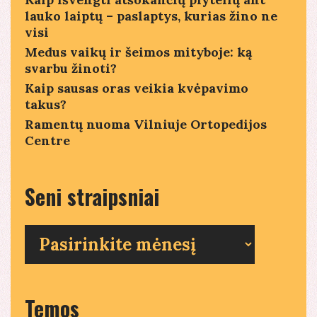
lauko laiptų – paslaptys, kurias žino ne
visi
Medus vaikų ir šeimos mityboje: ką
svarbu žinoti?
Kaip sausas oras veikia kvėpavimo
takus?
Ramentų nuoma Vilniuje Ortopedijos
Centre
Seni straipsniai
Seni
straipsniai
Temos