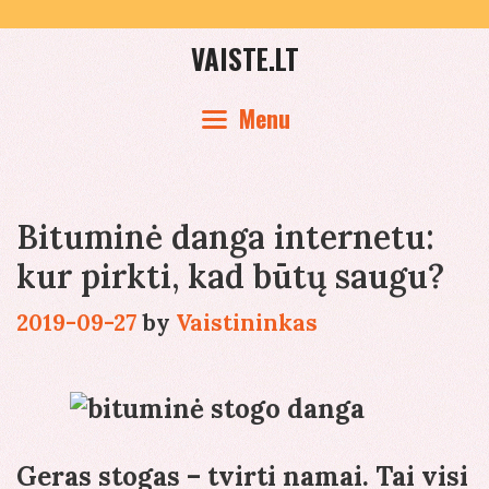
Skip
to
VAISTE.LT
content
Menu
Bituminė danga internetu:
kur pirkti, kad būtų saugu?
2019-09-27
by
Vaistininkas
Geras stogas – tvirti namai. Tai visi