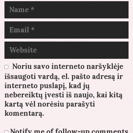
Name
Email
Website
Noriu savo interneto naršyklėje
išsaugoti vardą, el. pašto adresą ir
interneto puslapį, kad jų
nebereiktų įvesti iš naujo, kai kitą
kartą vėl norėsiu parašyti
komentarą.
Notify me of follow-up comments