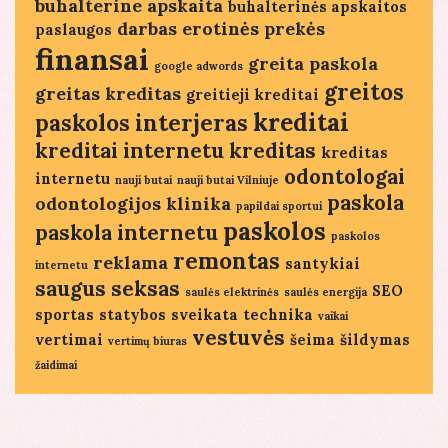
buhalterine apskaita
buhalterinės apskaitos
darbas
erotinės prekės
paslaugos
finansai
greita paskola
google adwords
greitos
greitas kreditas
greitieji kreditai
kreditai
paskolos
interjeras
kreditai internetu
kreditas
kreditas
odontologai
internetu
nauji butai
nauji butai Vilniuje
paskola
odontologijos klinika
papildai sportui
paskolos
paskola internetu
paskolos
remontas
reklama
santykiai
internetu
saugus seksas
SEO
saulės elektrinės
saulės energija
sportas
statybos
sveikata
technika
vaikai
vestuvės
vertimai
šeima
šildymas
vertimų biuras
žaidimai