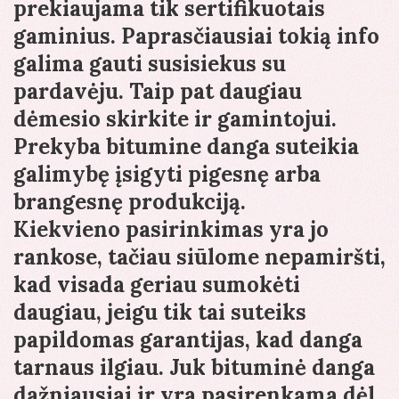
prekiaujama tik sertifikuotais
gaminius. Paprasčiausiai tokią info
galima gauti susisiekus su
pardavėju. Taip pat daugiau
dėmesio skirkite ir gamintojui.
Prekyba bitumine danga suteikia
galimybę įsigyti pigesnę arba
brangesnę produkciją.
Kiekvieno pasirinkimas yra jo
rankose, tačiau siūlome nepamiršti,
kad visada geriau sumokėti
daugiau, jeigu tik tai suteiks
papildomas garantijas, kad danga
tarnaus ilgiau. Juk bituminė danga
dažniausiai ir yra pasirenkama dėl