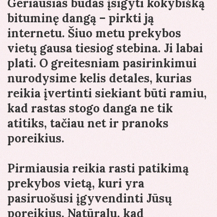
Geriausias būdas įsigyti kokybišką
bituminę dangą – pirkti ją
internetu. Šiuo metu prekybos
vietų gausa tiesiog stebina. Ji labai
plati. O greitesniam pasirinkimui
nurodysime kelis detales, kurias
reikia įvertinti siekiant būti ramiu,
kad rastas stogo danga ne tik
atitiks, tačiau net ir pranoks
poreikius.
Pirmiausia reikia rasti patikimą
prekybos vietą, kuri yra
pasiruošusi įgyvendinti Jūsų
poreikius. Natūralu, kad