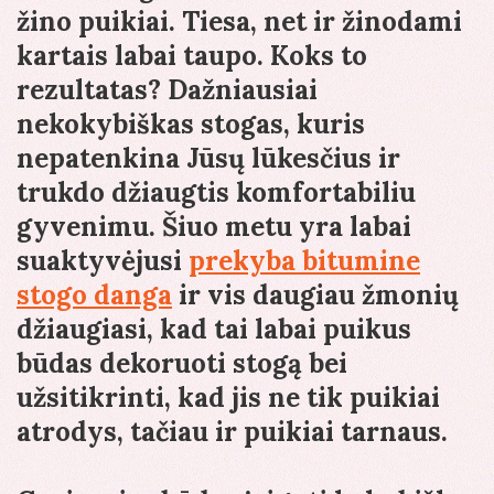
žino puikiai. Tiesa, net ir žinodami
kartais labai taupo. Koks to
rezultatas? Dažniausiai
nekokybiškas stogas, kuris
nepatenkina Jūsų lūkesčius ir
trukdo džiaugtis komfortabiliu
gyvenimu. Šiuo metu yra labai
suaktyvėjusi
prekyba bitumine
stogo danga
ir vis daugiau žmonių
džiaugiasi, kad tai labai puikus
būdas dekoruoti stogą bei
užsitikrinti, kad jis ne tik puikiai
atrodys, tačiau ir puikiai tarnaus.