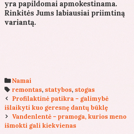
yra papildomai apmokestinama.
Rinkitės Jums labiausiai priimtiną
variantą.
Categories
Namai
Tags
remontas
,
statybos
,
stogas
Post
Profilaktinė patikra – galimybė
navigation
išlaikyti kuo geresnę dantų būklę
Vandenlentė – pramoga, kurios meno
išmokti gali kiekvienas