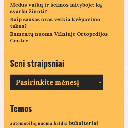
Medus vaikų ir šeimos mityboje: ką
svarbu žinoti?
Kaip sausas oras veikia kvėpavimo
takus?
Ramentų nuoma Vilniuje Ortopedijos
Centre
Seni straipsniai
Seni
straipsniai
Temos
buhalteriai
automobilių nuoma
baldai