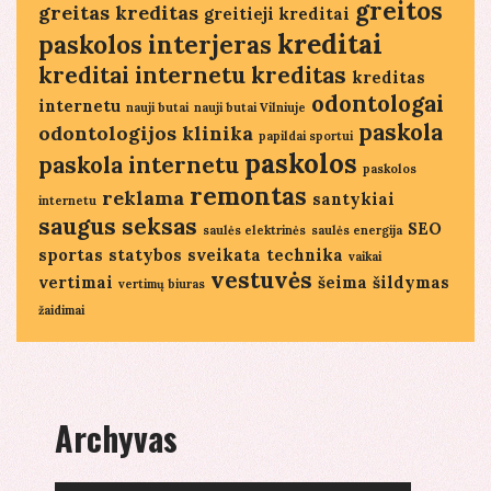
greitos
greitas kreditas
greitieji kreditai
kreditai
paskolos
interjeras
kreditai internetu
kreditas
kreditas
odontologai
internetu
nauji butai
nauji butai Vilniuje
paskola
odontologijos klinika
papildai sportui
paskolos
paskola internetu
paskolos
remontas
reklama
santykiai
internetu
saugus seksas
SEO
saulės elektrinės
saulės energija
sportas
statybos
sveikata
technika
vaikai
vestuvės
vertimai
šeima
šildymas
vertimų biuras
žaidimai
Archyvas