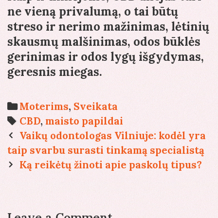
ne vieną privalumą, o tai būtų
streso ir nerimo mažinimas, lėtinių
skausmų malšinimas, odos būklės
gerinimas ir odos lygų išgydymas,
geresnis miegas.
Categories
Moterims
,
Sveikata
Tags
CBD
,
maisto papildai
Post
Vaikų odontologas Vilniuje: kodėl yra
navigation
taip svarbu surasti tinkamą specialistą
Ką reikėtų žinoti apie paskolų tipus?
Leave a Comment