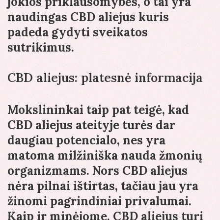
jokios priklausomybės, o tai yra
naudingas CBD aliejus kuris
padeda gydyti sveikatos
sutrikimus.
CBD aliejus: platesnė informacija
Mokslininkai taip pat teigė, kad
CBD aliejus ateityje turės dar
daugiau potencialo, nes yra
matoma milžiniška nauda žmonių
organizmams. Nors CBD aliejus
nėra pilnai ištirtas, tačiau jau yra
žinomi pagrindiniai privalumai.
Kaip ir minėjome, CBD aliejus turi