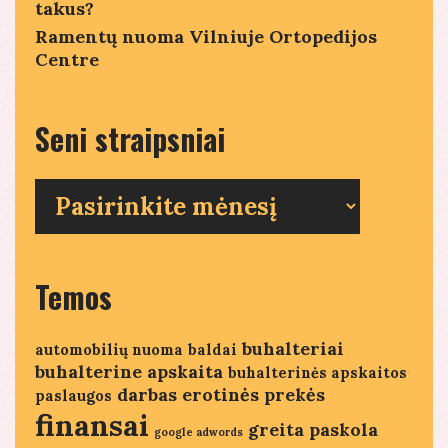
takus?
Ramentų nuoma Vilniuje Ortopedijos
Centre
Seni straipsniai
Seni
straipsniai
Temos
buhalteriai
automobilių nuoma
baldai
buhalterine apskaita
buhalterinės apskaitos
darbas
erotinės prekės
paslaugos
finansai
greita paskola
google adwords