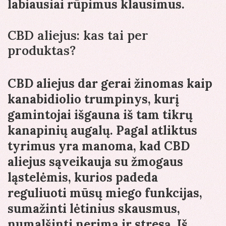
labiausiai rūpimus klausimus.
CBD aliejus: kas tai per
produktas?
CBD aliejus dar gerai žinomas kaip
kanabidiolio trumpinys, kurį
gamintojai išgauna iš tam tikrų
kanapinių augalų. Pagal atliktus
tyrimus yra manoma, kad CBD
aliejus sąveikauja su žmogaus
ląstelėmis, kurios padeda
reguliuoti mūsų miego funkcijas,
sumažinti lėtinius skausmus,
numalšinti nerimą ir stresą. Iš