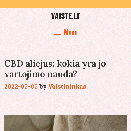
Skip
to
VAISTE.LT
content
Menu
CBD aliejus: kokia yra jo
vartojimo nauda?
2022-05-05
by
Vaistininkas