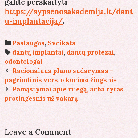
galite perskaityti
https://sypsenosakademija.lt/dant
u-implantacija/
.
Categories
Paslaugos
,
Sveikata
Tags
dantų implantai
,
dantų protezai
,
odontologai
Post
Racionalaus plano sudarymas –
navigation
pagrindinis verslo kūrimo žingsnis
Pamąstymai apie miegą, arba rytas
protingesnis už vakarą
Leave a Comment