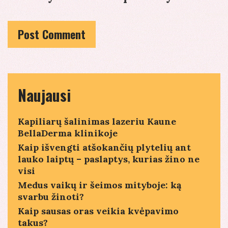
Naujausi
Kapiliarų šalinimas lazeriu Kaune
BellaDerma klinikoje
Kaip išvengti atšokančių plytelių ant
lauko laiptų – paslaptys, kurias žino ne
visi
Medus vaikų ir šeimos mityboje: ką
svarbu žinoti?
Kaip sausas oras veikia kvėpavimo
takus?