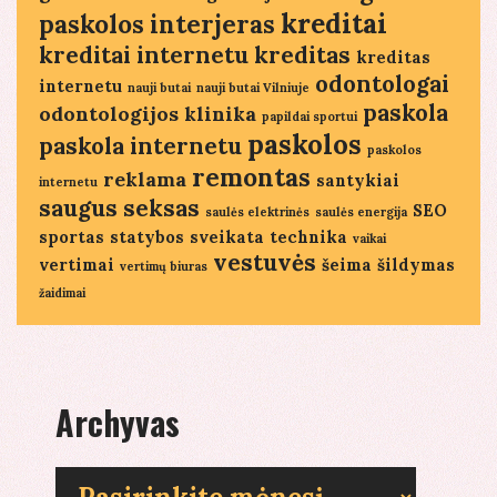
kreditai
paskolos
interjeras
kreditai internetu
kreditas
kreditas
odontologai
internetu
nauji butai
nauji butai Vilniuje
paskola
odontologijos klinika
papildai sportui
paskolos
paskola internetu
paskolos
remontas
reklama
santykiai
internetu
saugus seksas
SEO
saulės elektrinės
saulės energija
sportas
statybos
sveikata
technika
vaikai
vestuvės
vertimai
šeima
šildymas
vertimų biuras
žaidimai
Archyvas
Archyvas