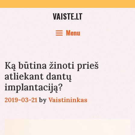
Skip
to
VAISTE.LT
content
Menu
Ką būtina žinoti prieš
atliekant dantų
implantaciją?
2019-03-21
by
Vaistininkas