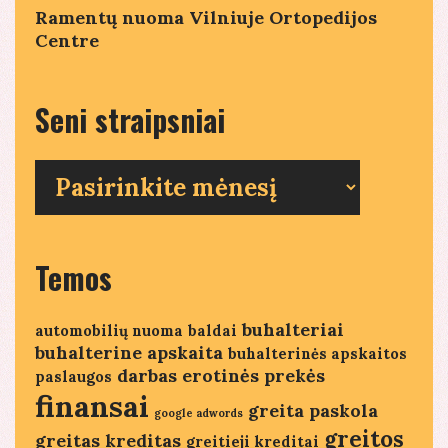
Ramentų nuoma Vilniuje Ortopedijos
Centre
Seni straipsniai
Seni
straipsniai
Temos
buhalteriai
automobilių nuoma
baldai
buhalterine apskaita
buhalterinės apskaitos
darbas
erotinės prekės
paslaugos
finansai
greita paskola
google adwords
greitos
greitas kreditas
greitieji kreditai