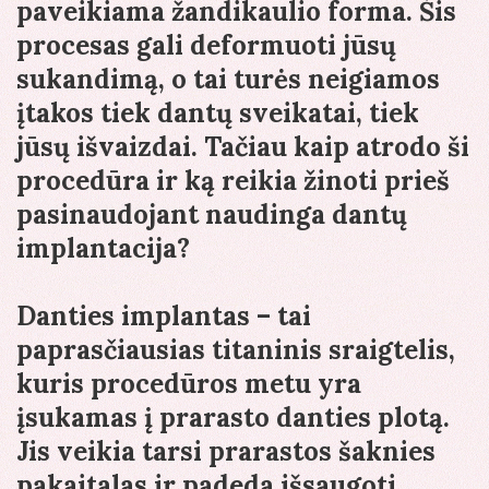
paveikiama žandikaulio forma. Šis
procesas gali deformuoti jūsų
sukandimą, o tai turės neigiamos
įtakos tiek dantų sveikatai, tiek
jūsų išvaizdai. Tačiau kaip atrodo ši
procedūra ir ką reikia žinoti prieš
pasinaudojant naudinga dantų
implantacija?
Danties implantas – tai
paprasčiausias titaninis sraigtelis,
kuris procedūros metu yra
įsukamas į prarasto danties plotą.
Jis veikia tarsi prarastos šaknies
pakaitalas ir padeda išsaugoti