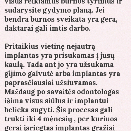
visus reikiamus burnos tyrimus ir
sudarysite gydymo planą. Jei
bendra burnos sveikata yra gera,
daktarai gali imtis darbo.
Pritaikius vietinę nejautrą
implantas yra prisukamas į jūsų
kaulą. Tada ant jo yra užsukama
gijimo galvutė arba implantas yra
paprasčiausiai užsiuvamas.
Maždaug po savaitės odontologas
išima visus siūlus ir implantui
belieka sugyti. Šis procesas gali
trukti iki 4 mėnesių , per kuriuos
gerai įsriegtas implantas gražiai