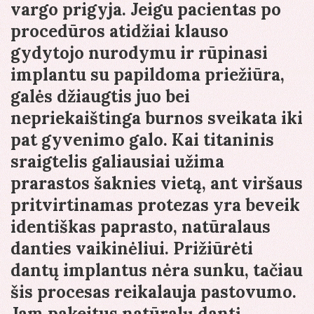
vargo prigyja. Jeigu pacientas po
procedūros atidžiai klauso
gydytojo nurodymu ir rūpinasi
implantu su papildoma priežiūra,
galės džiaugtis juo bei
nepriekaištinga burnos sveikata iki
pat gyvenimo galo. Kai titaninis
sraigtelis galiausiai užima
prarastos šaknies vietą, ant viršaus
pritvirtinamas protezas yra beveik
identiškas paprasto, natūralaus
danties vaikinėliui. Prižiūrėti
dantų implantus nėra sunku, tačiau
šis procesas reikalauja pastovumo.
Jam pakeitus natūralų dantį