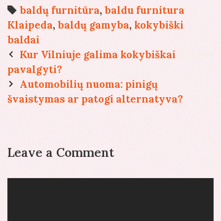
Tags
baldų furnitūra
,
baldu furnitura
Klaipeda
,
baldų gamyba
,
kokybiški
baldai
Post
Kur Vilniuje galima kokybiškai
navigation
pavalgyti?
Automobilių nuoma: pinigų
švaistymas ar patogi alternatyva?
Leave a Comment
Comment