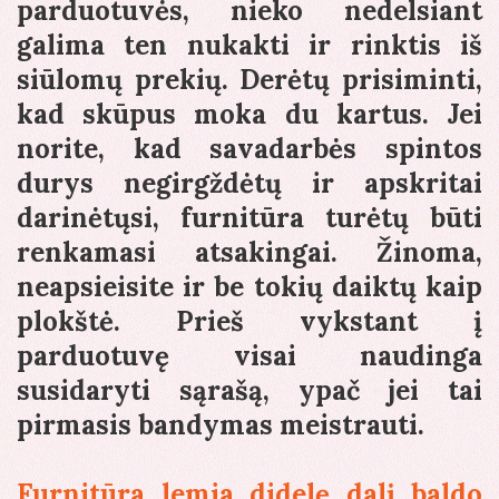
parduotuvės, nieko nedelsiant
galima ten nukakti ir rinktis iš
siūlomų prekių. Derėtų prisiminti,
kad skūpus moka du kartus. Jei
norite, kad savadarbės spintos
durys negirgždėtų ir apskritai
darinėtųsi, furnitūra turėtų būti
renkamasi atsakingai. Žinoma,
neapsieisite ir be tokių daiktų kaip
plokštė. Prieš vykstant į
parduotuvę visai naudinga
susidaryti sąrašą, ypač jei tai
pirmasis bandymas meistrauti.
Furnitūra lemia didelę dalį baldo