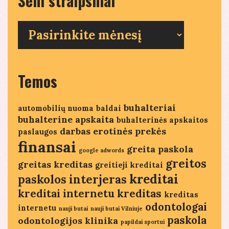
Seni straipsniai
Seni
straipsniai
Temos
buhalteriai
automobilių nuoma
baldai
buhalterine apskaita
buhalterinės apskaitos
darbas
erotinės prekės
paslaugos
finansai
greita paskola
google adwords
greitos
greitas kreditas
greitieji kreditai
kreditai
paskolos
interjeras
kreditai internetu
kreditas
kreditas
odontologai
internetu
nauji butai
nauji butai Vilniuje
paskola
odontologijos klinika
papildai sportui