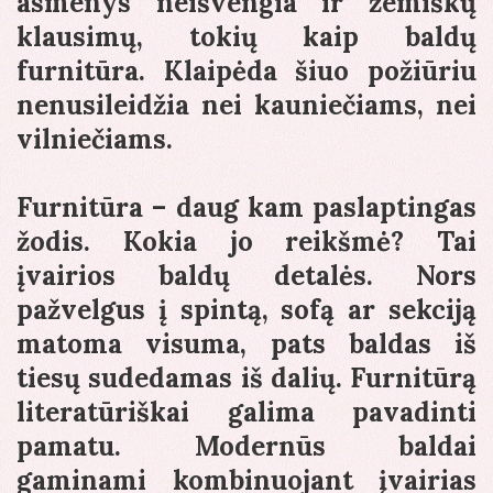
asmenys neišvengia ir žemiškų
klausimų, tokių kaip baldų
furnitūra. Klaipėda šiuo požiūriu
nenusileidžia nei kauniečiams, nei
vilniečiams.
Furnitūra – daug kam paslaptingas
žodis. Kokia jo reikšmė? Tai
įvairios baldų detalės. Nors
pažvelgus į spintą, sofą ar sekciją
matoma visuma, pats baldas iš
tiesų sudedamas iš dalių. Furnitūrą
literatūriškai galima pavadinti
pamatu. Modernūs baldai
gaminami kombinuojant įvairias