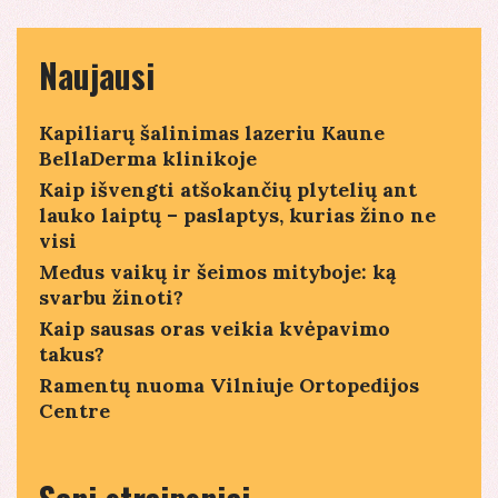
Naujausi
Kapiliarų šalinimas lazeriu Kaune
BellaDerma klinikoje
Kaip išvengti atšokančių plytelių ant
lauko laiptų – paslaptys, kurias žino ne
visi
Medus vaikų ir šeimos mityboje: ką
svarbu žinoti?
Kaip sausas oras veikia kvėpavimo
takus?
Ramentų nuoma Vilniuje Ortopedijos
Centre