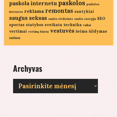
paskolos
paskola internetu
paskolos
remontas
reklama
santykiai
internetu
saugus seksas
SEO
saulės elektrinės
saulės energija
sportas
statybos
sveikata
technika
vaikai
vestuvės
vertimai
šeima
šildymas
vertimų biuras
žaidimai
Archyvas
Archyvas