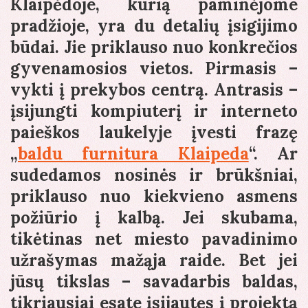
Klaipėdoje, kurią paminėjome
pradžioje, yra du detalių įsigijimo
būdai. Jie priklauso nuo konkrečios
gyvenamosios vietos. Pirmasis –
vykti į prekybos centrą. Antrasis –
įsijungti kompiuterį ir interneto
paieškos laukelyje įvesti frazę
„
baldu furnitura Klaipeda
“. Ar
sudedamos nosinės ir brūkšniai,
priklauso nuo kiekvieno asmens
požiūrio į kalbą. Jei skubama,
tikėtinas net miesto pavadinimo
užrašymas mažąja raide. Bet jei
jūsų tikslas – savadarbis baldas,
tikriausiai esate įsijautęs į projektą