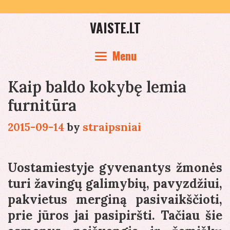
Skip
to
VAISTE.LT
content
Menu
Kaip baldo kokybę lemia
furnitūra
2015-09-14
by
straipsniai
Uostamiestyje gyvenantys žmonės
turi žavingų galimybių, pavyzdžiui,
pakvietus merginą pasivaikščioti,
prie jūros jai pasipiršti. Tačiau šie