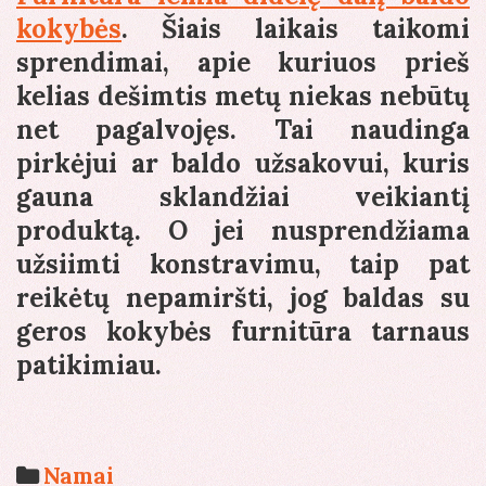
kokybės
. Šiais laikais taikomi
sprendimai, apie kuriuos prieš
kelias dešimtis metų niekas nebūtų
net pagalvojęs. Tai naudinga
pirkėjui ar baldo užsakovui, kuris
gauna sklandžiai veikiantį
produktą. O jei nusprendžiama
užsiimti konstravimu, taip pat
reikėtų nepamiršti, jog baldas su
geros kokybės furnitūra tarnaus
patikimiau.
Categories
Namai