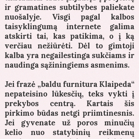
ir gramatines subtilybes paliekate
nuošalyje. Visgi pagal kalbos
taisyklingumą internete galima
atskirti tai, kas patikima, o į ką
verčiau nežiūrėti. Dėl to gimtoji
kalba yra negailestinga sukčiams ir
naudinga sąžiningiems asmenims.
Jei frazė „baldu furnitura Klaipeda“
nepateisino lūkesčių, teks vykti į
prekybos centrą. Kartais šis
pirkimo būdas netgi priimtinesnis.
Jei gyvenate už poros minučių
kelio nuo statybinių reikmenų