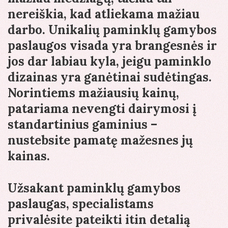
nereiškia, kad atliekama mažiau
darbo. Unikalių paminklų gamybos
paslaugos visada yra brangesnės ir
jos dar labiau kyla, jeigu paminklo
dizainas yra ganėtinai sudėtingas.
Norintiems mažiausių kainų,
patariama nevengti dairymosi į
standartinius gaminius –
nustebsite pamatę mažesnes jų
kainas.
Užsakant paminklų gamybos
paslaugas, specialistams
privalėsite pateikti itin detalią