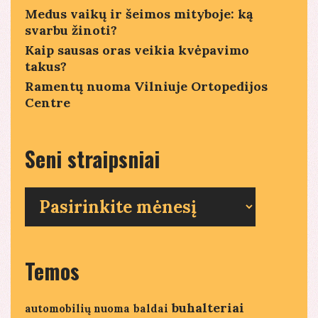
Medus vaikų ir šeimos mityboje: ką
svarbu žinoti?
Kaip sausas oras veikia kvėpavimo
takus?
Ramentų nuoma Vilniuje Ortopedijos
Centre
Seni straipsniai
Seni
straipsniai
Temos
buhalteriai
automobilių nuoma
baldai