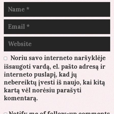
Name
Email
Website
Noriu savo interneto naršyklėje
išsaugoti vardą, el. pašto adresą ir
interneto puslapį, kad jų
nebereiktų įvesti iš naujo, kai kitą
kartą vėl norėsiu parašyti
komentarą.
Notify me of follow-up comments