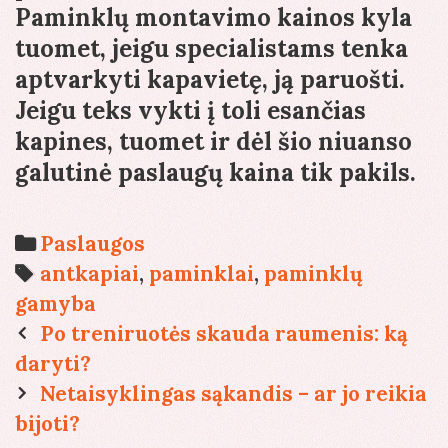
Paminklų montavimo kainos kyla
tuomet, jeigu specialistams tenka
aptvarkyti kapavietę, ją paruošti.
Jeigu teks vykti į toli esančias
kapines, tuomet ir dėl šio niuanso
galutinė paslaugų kaina tik pakils.
Categories
Paslaugos
Tags
antkapiai
,
paminklai
,
paminklų
gamyba
Post
Po treniruotės skauda raumenis: ką
navigation
daryti?
Netaisyklingas sąkandis – ar jo reikia
bijoti?