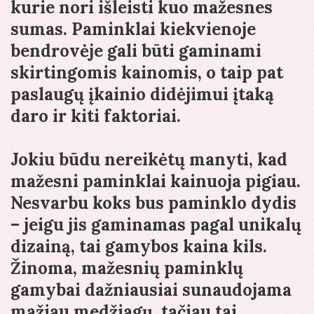
kurie nori išleisti kuo mažesnes
sumas. Paminklai kiekvienoje
bendrovėje gali būti gaminami
skirtingomis kainomis, o taip pat
paslaugų įkainio didėjimui įtaką
daro ir kiti faktoriai.
Jokiu būdu nereikėtų manyti, kad
mažesni paminklai kainuoja pigiau.
Nesvarbu koks bus paminklo dydis
– jeigu jis gaminamas pagal unikalų
dizainą, tai gamybos kaina kils.
Žinoma, mažesnių paminklų
gamybai dažniausiai sunaudojama
mažiau medžiagų, tačiau tai