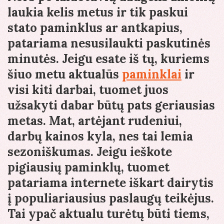
laukia kelis metus ir tik paskui
stato paminklus ar antkapius,
patariama nesusilaukti paskutinės
minutės. Jeigu esate iš tų, kuriems
šiuo metu aktualūs
paminklai
ir
visi kiti darbai, tuomet juos
užsakyti dabar būtų pats geriausias
metas. Mat, artėjant rudeniui,
darbų kainos kyla, nes tai lemia
sezoniškumas. Jeigu ieškote
pigiausių paminklų, tuomet
patariama internete iškart dairytis
į populiariausius paslaugų teikėjus.
Tai ypač aktualu turėtų būti tiems,