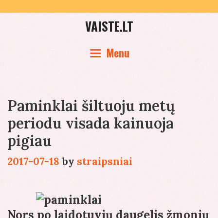
Skip
to
VAISTE.LT
content
Menu
Paminklai šiltuoju metų
periodu visada kainuoja
pigiau
2017-07-18
by
straipsniai
Nors po laidotuvių daugelis žmonių