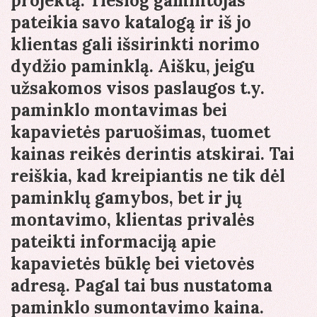
projektą. Tiesiog gamintojas
pateikia savo katalogą ir iš jo
klientas gali išsirinkti norimo
dydžio paminklą. Aišku, jeigu
užsakomos visos paslaugos t.y.
paminklo montavimas bei
kapavietės paruošimas, tuomet
kainas reikės derintis atskirai. Tai
reiškia, kad kreipiantis ne tik dėl
paminklų gamybos, bet ir jų
montavimo, klientas privalės
pateikti informaciją apie
kapavietės būklę bei vietovės
adresą. Pagal tai bus nustatoma
paminklo sumontavimo kaina.