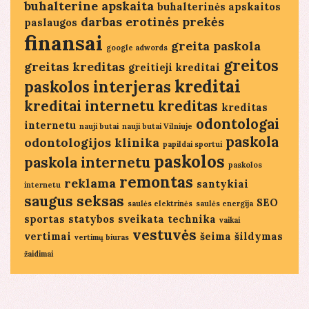
buhalterine apskaita
buhalterinės apskaitos
darbas
erotinės prekės
paslaugos
finansai
greita paskola
google adwords
greitos
greitas kreditas
greitieji kreditai
kreditai
paskolos
interjeras
kreditai internetu
kreditas
kreditas
odontologai
internetu
nauji butai
nauji butai Vilniuje
paskola
odontologijos klinika
papildai sportui
paskolos
paskola internetu
paskolos
remontas
reklama
santykiai
internetu
saugus seksas
SEO
saulės elektrinės
saulės energija
sportas
statybos
sveikata
technika
vaikai
vestuvės
vertimai
šeima
šildymas
vertimų biuras
žaidimai