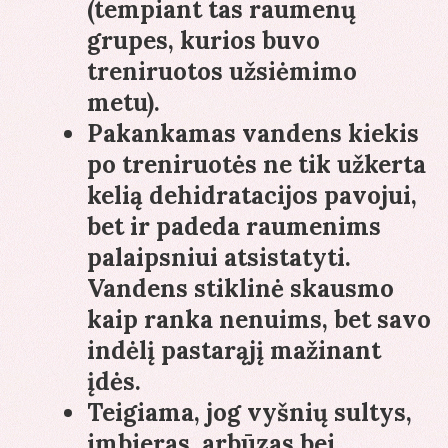
(tempiant tas raumenų
grupes, kurios buvo
treniruotos užsiėmimo
metu).
Pakankamas vandens kiekis
po treniruotės ne tik užkerta
kelią dehidratacijos pavojui,
bet ir padeda raumenims
palaipsniui atsistatyti.
Vandens stiklinė skausmo
kaip ranka nenuims, bet savo
indėlį pastarąjį mažinant
įdės.
Teigiama, jog vyšnių sultys,
imbieras, arbūzas bei