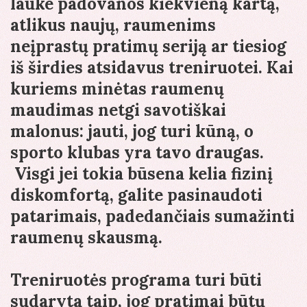
lauke padovanos kiekvieną kartą,
atlikus naujų, raumenims
neįprastų pratimų seriją ar tiesiog
iš širdies atsidavus treniruotei. Kai
kuriems minėtas raumenų
maudimas netgi savotiškai
malonus: jauti, jog turi kūną, o
sporto klubas yra tavo draugas.
Visgi jei tokia būsena kelia fizinį
diskomfortą, galite pasinaudoti
patarimais, padedančiais sumažinti
raumenų skausmą.
Treniruotės programa turi būti
sudaryta taip, jog pratimai būtų