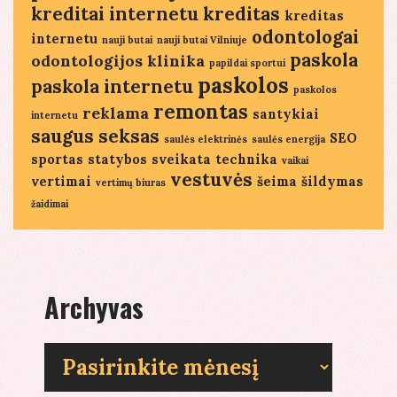
kreditai internetu
kreditas
kreditas
odontologai
internetu
nauji butai
nauji butai Vilniuje
paskola
odontologijos klinika
papildai sportui
paskolos
paskola internetu
paskolos
remontas
reklama
santykiai
internetu
saugus seksas
SEO
saulės elektrinės
saulės energija
sportas
statybos
sveikata
technika
vaikai
vestuvės
vertimai
šeima
šildymas
vertimų biuras
žaidimai
Archyvas
Archyvas