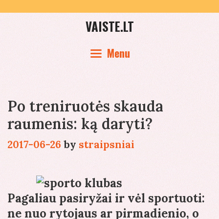
Skip
to
VAISTE.LT
content
Menu
Po treniruotės skauda
raumenis: ką daryti?
2017-06-26
by
straipsniai
Pagaliau pasiryžai ir vėl sportuoti:
ne nuo rytojaus ar pirmadienio, o