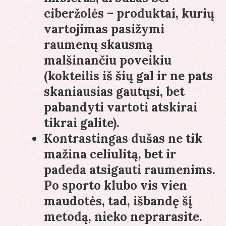
ciberžolės – produktai, kurių
vartojimas pasižymi
raumenų skausmą
malšinančiu poveikiu
(kokteilis iš šių gal ir ne pats
skaniausias gautųsi, bet
pabandyti vartoti atskirai
tikrai galite).
Kontrastingas dušas ne tik
mažina celiulitą, bet ir
padeda atsigauti raumenims.
Po sporto klubo vis vien
maudotės, tad, išbandę šį
metodą, nieko neprarasite.