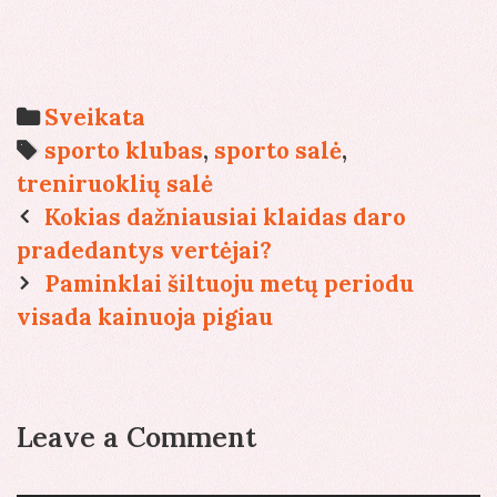
Categories
Sveikata
Tags
sporto klubas
,
sporto salė
,
treniruoklių salė
Post
Kokias dažniausiai klaidas daro
navigation
pradedantys vertėjai?
Paminklai šiltuoju metų periodu
visada kainuoja pigiau
Leave a Comment