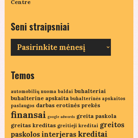
Centre
Seni straipsniai
Seni
straipsniai
Temos
buhalteriai
automobilių nuoma
baldai
buhalterine apskaita
buhalterinės apskaitos
darbas
erotinės prekės
paslaugos
finansai
greita paskola
google adwords
greitos
greitas kreditas
greitieji kreditai
kreditai
paskolos
interjeras