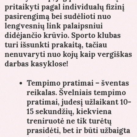
pritaikyti pagal individualų fizinį
pasirengimą bei sudėlioti nuo
lengvesnių link palaipsniui
didėjančio krūvio. Sporto klubas
turi išsunkti prakaitą, tačiau
nenuvaryti nuo kojų kaip vergiškas
darbas kasyklose!
Tempimo pratimai – šventas
reikalas. Švelniais tempimo
pratimai, judesį užlaikant 10-
15 sekundžių, kiekviena
treniruotė ne tik turėtų
prasidėti, bet ir būti užbaigta