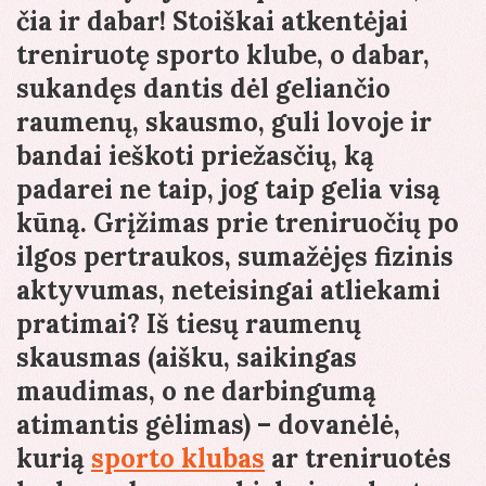
čia ir dabar! Stoiškai atkentėjai
treniruotę sporto klube, o dabar,
sukandęs dantis dėl geliančio
raumenų, skausmo, guli lovoje ir
bandai ieškoti priežasčių, ką
padarei ne taip, jog taip gelia visą
kūną. Grįžimas prie treniruočių po
ilgos pertraukos, sumažėjęs fizinis
aktyvumas, neteisingai atliekami
pratimai? Iš tiesų raumenų
skausmas (aišku, saikingas
maudimas, o ne darbingumą
atimantis gėlimas) – dovanėlė,
kurią
sporto klubas
ar treniruotės