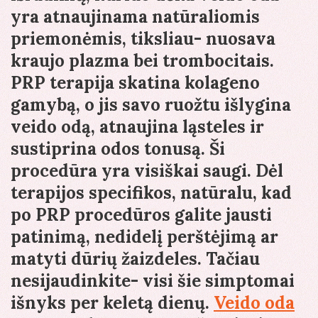
yra atnaujinama natūraliomis
priemonėmis, tiksliau- nuosava
kraujo plazma bei trombocitais.
PRP terapija skatina kolageno
gamybą, o jis savo ruožtu išlygina
veido odą, atnaujina ląsteles ir
sustiprina odos tonusą. Ši
procedūra yra visiškai saugi. Dėl
terapijos specifikos, natūralu, kad
po PRP procedūros galite jausti
patinimą, nedidelį perštėjimą ar
matyti dūrių žaizdeles. Tačiau
nesijaudinkite- visi šie simptomai
išnyks per keletą dienų.
Veido oda