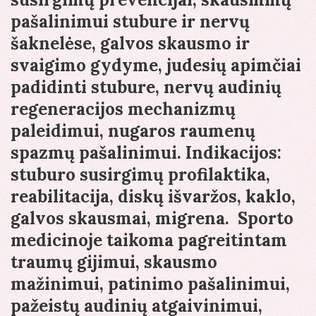
pašalinimui stubure ir nervų
šaknelėse, galvos skausmo ir
svaigimo gydyme, judesių apimčiai
padidinti stubure, nervų audinių
regeneracijos mechanizmų
paleidimui, nugaros raumenų
spazmų pašalinimui. Indikacijos:
stuburo susirgimų profilaktika,
reabilitacija, diskų išvaržos, kaklo,
galvos skausmai, migrena. Sporto
medicinoje taikoma pagreitintam
traumų gijimui, skausmo
mažinimui, patinimo pašalinimui,
pažeistų audinių atgaivinimui,