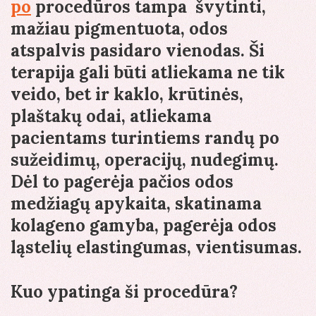
po
procedūros tampa švytinti,
mažiau pigmentuota, odos
atspalvis pasidaro vienodas. Ši
terapija gali būti atliekama ne tik
veido, bet ir kaklo, krūtinės,
plaštakų odai, atliekama
pacientams turintiems randų po
sužeidimų, operacijų, nudegimų.
Dėl to pagerėja pačios odos
medžiagų apykaita, skatinama
kolageno gamyba, pagerėja odos
ląstelių elastingumas, vientisumas.
Kuo ypatinga ši procedūra?