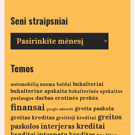
Seni straipsniai
Seni
straipsniai
Temos
buhalteriai
automobilių nuoma
baldai
buhalterine apskaita
buhalterinės apskaitos
darbas
erotinės prekės
paslaugos
finansai
greita paskola
google adwords
greitos
greitas kreditas
greitieji kreditai
kreditai
paskolos
interjeras
kreditai internetu
kreditas