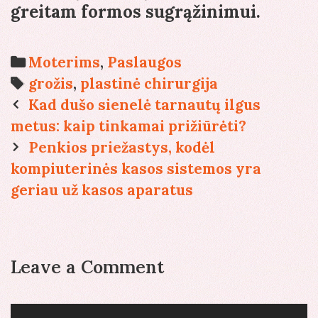
greitam formos sugrąžinimui.
Categories
Moterims
,
Paslaugos
Tags
grožis
,
plastinė chirurgija
Post
Kad dušo sienelė tarnautų ilgus
navigation
metus: kaip tinkamai prižiūrėti?
Penkios priežastys, kodėl
kompiuterinės kasos sistemos yra
geriau už kasos aparatus
Leave a Comment
Comment