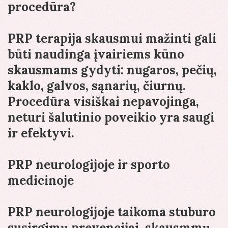
procedūra?
PRP terapija skausmui mažinti gali
būti naudinga įvairiems kūno
skausmams gydyti: nugaros, pečių,
kaklo, galvos, sąnarių, čiurnų.
Procedūra visiškai nepavojinga,
neturi šalutinio poveikio yra saugi
ir efektyvi.
PRP neurologijoje ir sporto
medicinoje
PRP neurologijoje taikoma stuburo
susirgimų prevencijai, skausmmų