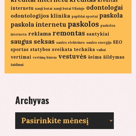
kreditas
odontologai
internetu
nauji butai
nauji butai Vilniuje
paskola
odontologijos klinika
papildai sportui
paskolos
paskola internetu
paskolos
remontas
reklama
santykiai
internetu
saugus seksas
SEO
saulės elektrinės
saulės energija
sportas
statybos
sveikata
technika
vaikai
vestuvės
vertimai
šeima
šildymas
vertimų biuras
žaidimai
Archyvas
Archyvas