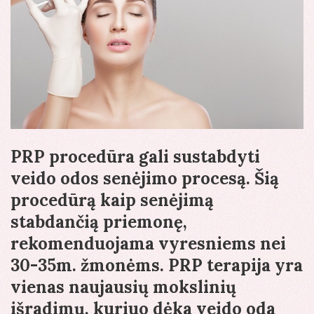
PRP procedūra gali sustabdyti
veido odos senėjimo procesą. Šią
procedūrą kaip senėjimą
stabdančią priemonę,
rekomenduojama vyresniems nei
30-35m. žmonėms. PRP terapija yra
vienas naujausių mokslinių
išradimų, kuriuo dėka veido oda