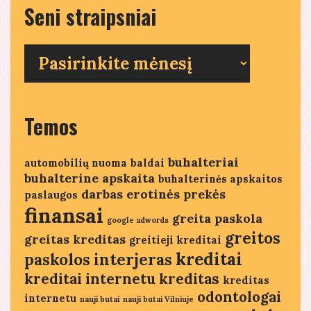
Seni straipsniai
Seni
straipsniai
Temos
buhalteriai
automobilių nuoma
baldai
buhalterine apskaita
buhalterinės apskaitos
darbas
erotinės prekės
paslaugos
finansai
greita paskola
google adwords
greitos
greitas kreditas
greitieji kreditai
kreditai
paskolos
interjeras
kreditai internetu
kreditas
kreditas
odontologai
internetu
nauji butai
nauji butai Vilniuje