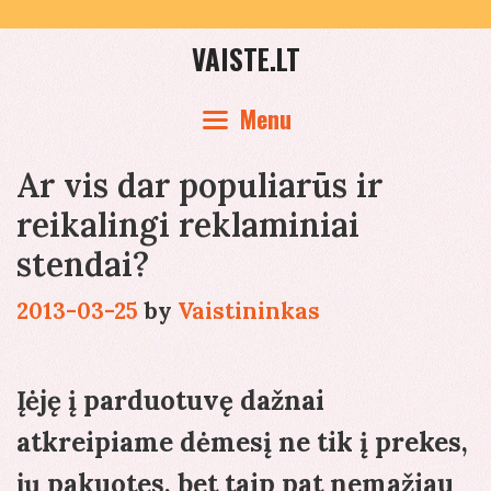
Skip
to
VAISTE.LT
content
Menu
Ar vis dar populiarūs ir
reikalingi reklaminiai
stendai?
2013-03-25
by
Vaistininkas
Įėję į parduotuvę dažnai
atkreipiame dėmesį ne tik į prekes,
jų pakuotes, bet taip pat nemažiau