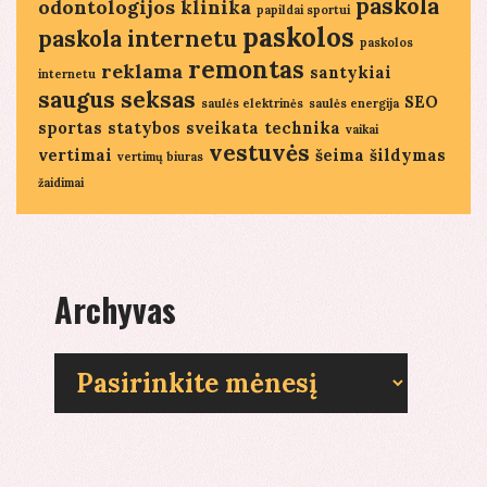
paskola
odontologijos klinika
papildai sportui
paskolos
paskola internetu
paskolos
remontas
reklama
santykiai
internetu
saugus seksas
SEO
saulės elektrinės
saulės energija
sportas
statybos
sveikata
technika
vaikai
vestuvės
vertimai
šeima
šildymas
vertimų biuras
žaidimai
Archyvas
Archyvas