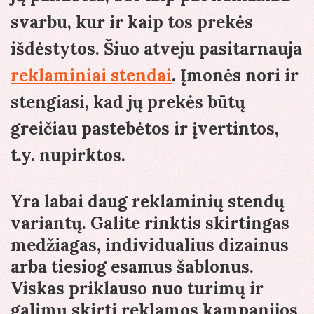
svarbu, kur ir kaip tos prekės
išdėstytos. Šiuo atveju pasitarnauja
reklaminiai stendai
. Įmonės nori ir
stengiasi, kad jų prekės būtų
greičiau pastebėtos ir įvertintos,
t.y. nupirktos.
Yra labai daug reklaminių stendų
variantų. Galite rinktis skirtingas
medžiagas, individualius dizainus
arba tiesiog esamus šablonus.
Viskas priklauso nuo turimų ir
galimų skirti reklamos kampanijos