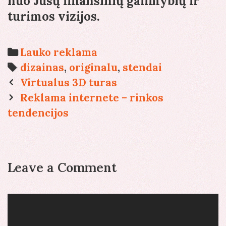
nuo Jūsų finansinių galimybių ir
turimos vizijos.
Categories
Lauko reklama
Tags
dizainas
,
originalu
,
stendai
Post
Virtualus 3D turas
navigation
Reklama internete – rinkos
tendencijos
Leave a Comment
Comment