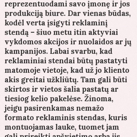
reprezentuodami savo įmonę ir jos
produkciją biure. Dar vienas būdas,
kodėl verta įsigyti reklaminį
stendą – šiuo metu itin aktyviai
vykdomos akcijos ir nuolaidos ar jų
kampanijos. Labai svarbu, kad
reklaminiai stendai būtų pastatyti
matomoje vietoje, kad už jo kliento
akis greitai užkliūtų. Tam gali būti
skirtos ir vietos šalia pastatų ar
tiesiog kelio pakelėse. Žinoma,
jeigu pasirenkamas nemažo
formato reklaminis stendas, kuris
montuojamas lauke, tuomet jam
gali prireikti apšvietimo arba jis