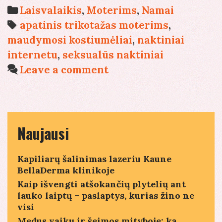
pagal
Categories
Laisvalaikis
,
Moterims
,
Namai
figūros
Tags
apatinis trikotažas moterims
,
tipą
maudymosi kostiumėliai
,
naktiniai
internetu
,
seksualūs naktiniai
Leave a comment
Naujausi
Kapiliarų šalinimas lazeriu Kaune
BellaDerma klinikoje
Kaip išvengti atšokančių plytelių ant
lauko laiptų – paslaptys, kurias žino ne
visi
Medus vaikų ir šeimos mityboje: ką