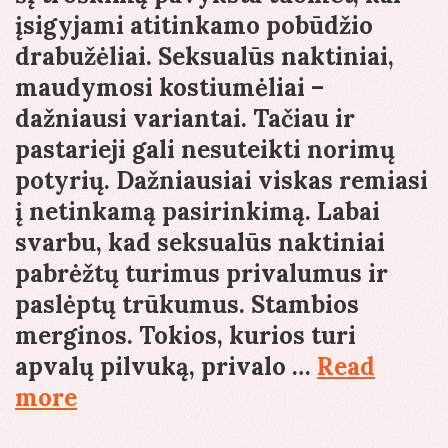
įsigyjami atitinkamo pobūdžio
drabužėliai. Seksualūs naktiniai,
maudymosi kostiumėliai –
dažniausi variantai. Tačiau ir
pastarieji gali nesuteikti norimų
potyrių. Dažniausiai viskas remiasi
į netinkamą pasirinkimą. Labai
svarbu, kad seksualūs naktiniai
pabrėžtų turimus privalumus ir
paslėptų trūkumus. Stambios
merginos. Tokios, kurios turi
apvalų pilvuką, privalo …
Read
Seksualūs
more
naktiniai