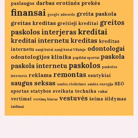
darbas
erotinės prekės
paslaugos
finansai
greita paskola
google adwords
greitos
greitas kreditas
greitieji kreditai
kreditai
paskolos
interjeras
kreditai internetu
kreditas
kreditas
odontologai
internetu
nauji butai
nauji butai Vilniuje
paskola
odontologijos klinika
papildai sportui
paskolos
paskola internetu
paskolos
remontas
reklama
santykiai
internetu
saugus seksas
SEO
saulės elektrinės
saulės energija
sportas
statybos
sveikata
technika
vaikai
vestuvės
vertimai
šeima
šildymas
vertimų biuras
žaidimai