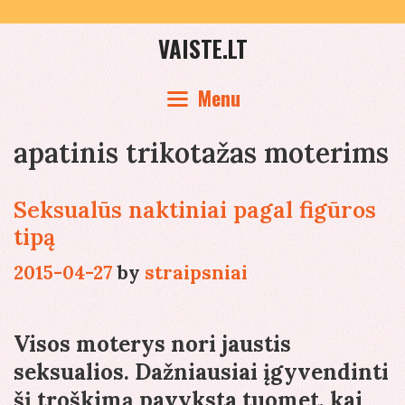
Skip
to
VAISTE.LT
content
Menu
apatinis trikotažas moterims
Seksualūs naktiniai pagal figūros
tipą
2015-04-27
by
straipsniai
Visos moterys nori jaustis
seksualios. Dažniausiai įgyvendinti
šį troškimą pavyksta tuomet, kai