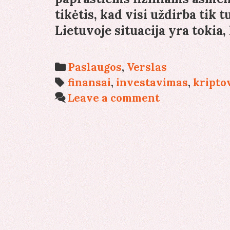
tikėtis, kad visi uždirba ti
Lietuvoje situacija yra tokia
Categories
Paslaugos
,
Verslas
Tags
finansai
,
investavimas
,
kripto
Leave a comment