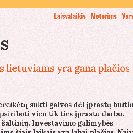
Laisvalaikis
Moterims
Ver
s
 lietuviams yra gana plačios
nereikėtų sukti galvos dėl įprastų buiti
psiriboti vien tik ties įprastu darbu.
ų šaltinių. Investavimo galimybės
s šiais laikais yra labai plačios. Nai