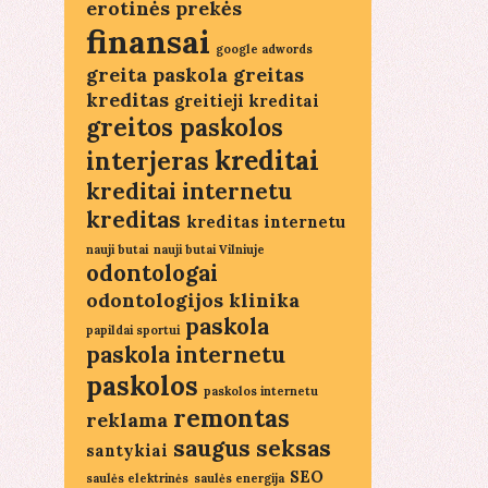
erotinės prekės
finansai
google adwords
greita paskola
greitas
kreditas
greitieji kreditai
greitos paskolos
kreditai
interjeras
kreditai internetu
kreditas
kreditas internetu
nauji butai
nauji butai Vilniuje
odontologai
odontologijos klinika
paskola
papildai sportui
paskola internetu
paskolos
paskolos internetu
remontas
reklama
saugus seksas
santykiai
SEO
saulės elektrinės
saulės energija