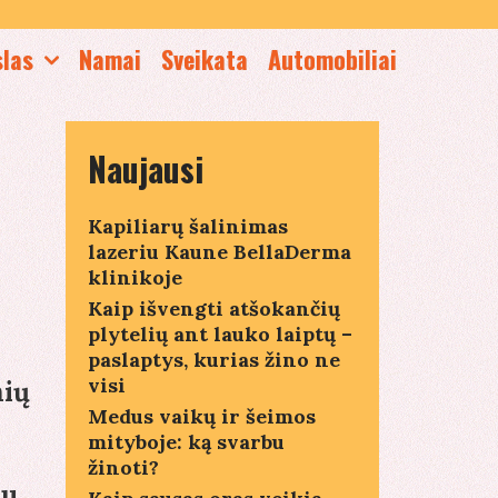
slas
Namai
Sveikata
Automobiliai
Naujausi
Kapiliarų šalinimas
lazeriu Kaune BellaDerma
klinikoje
Kaip išvengti atšokančių
plytelių ant lauko laiptų –
paslaptys, kurias žino ne
visi
nių
Medus vaikų ir šeimos
mityboje: ką svarbu
žinoti?
vu