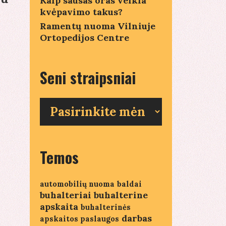
Kaip sausas oras veikia
kvėpavimo takus?
Ramentų nuoma Vilniuje
tavimo
Ortopedijos Centre
ybės
viams
Seni straipsniai
Seni
s
straipsniai
Temos
automobilių nuoma
baldai
buhalteriai
buhalterine
apskaita
buhalterinės
darbas
apskaitos paslaugos