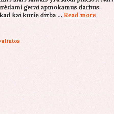
k turėdami gerai apmokamus darbus.
Inves
, kad kai kurie dirba …
Read more
galim
lietu
yra
valiutos
gana
plačio