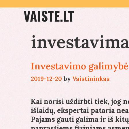
Skip
VAISTE.LT
to
content
investavima
Investavimo galimybės
2019-12-20
by
Vaistininkas
Kai norisi uždirbti tiek, jog 
išlaidų, ekspertai pataria nea
Pajams gauti galima ir iš kit
paprastiems fiziniams asmenim