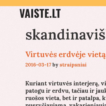
Skip
VAISTE.LT
to
content
skandinaviš
Virtuvės erdvėje vietą
2016-03-17
by
straipsniai
Kuriant virtuvės interjerą, v
patogu ir erdvu, tačiau ir ja
ruošos vieta, bet ir patalpa, 
pusryčiaujama, vakarieniauj