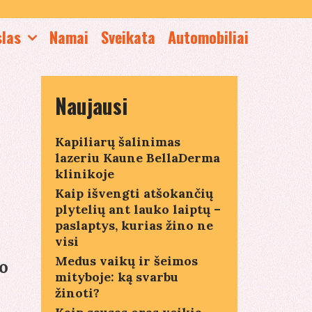
slas
Namai
Sveikata
Automobiliai
Naujausi
Kapiliarų šalinimas
lazeriu Kaune BellaDerma
klinikoje
Kaip išvengti atšokančių
plytelių ant lauko laiptų –
paslaptys, kurias žino ne
visi
Medus vaikų ir šeimos
to
mityboje: ką svarbu
žinoti?