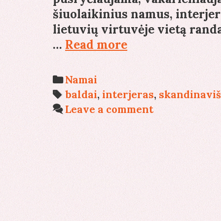
šiuolaikinius namus, interjero
lietuvių virtuvėje vietą rand
Virtuvės
…
Read more
erdvėje
vietą
Categories
Namai
atranda
Tags
baldai
,
interjeras
,
skandinaviš
skandinaviški
Leave a comment
baldai