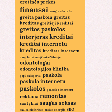
erotinės prekės
finansai
google adwords
greita paskola
greitas
kreditas
greitieji kreditai
greitos paskolos
kreditai
interjeras
kreditai internetu
kreditas
kreditas internetu
nauji butai
nauji butai Vilniuje
odontologai
odontologijos klinika
paskola
papildai sportui
paskola internetu
paskolos
paskolos internetu
remontas
reklama
saugus seksas
santykiai
SEO
saulės elektrinės
saulės energija