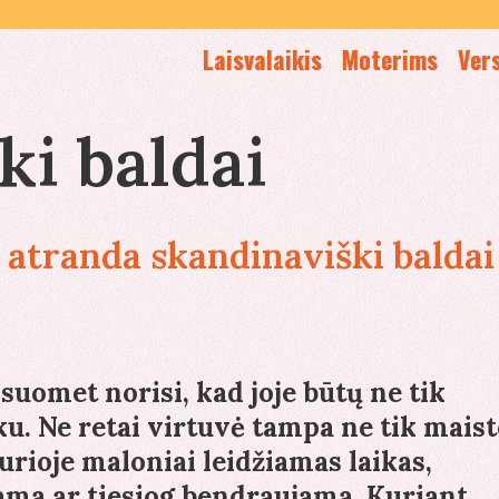
Laisvalaikis
Moterims
Ver
ki baldai
 atranda skandinaviški baldai
isuomet norisi, kad joje būtų ne tik
uku. Ne retai virtuvė tampa ne tik mais
kurioje maloniai leidžiamas laikas,
ama ar tiesiog bendraujama. Kuriant