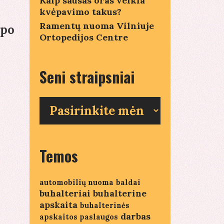
Kaip sausas oras veikia
kvėpavimo takus?
Ramentų nuoma Vilniuje
ipo
Ortopedijos Centre
Seni straipsniai
Seni
straipsniai
Temos
automobilių nuoma
baldai
buhalteriai
buhalterine
apskaita
buhalterinės
darbas
apskaitos paslaugos