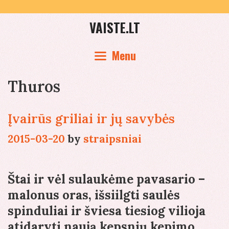
Skip
to
VAISTE.LT
content
Menu
Thuros
Įvairūs griliai ir jų savybės
2015-03-20
by
straipsniai
Štai ir vėl sulaukėme pavasario –
malonus oras, išsiilgti saulės
spinduliai ir šviesa tiesiog vilioja
atidaryti naują kepsnių kepimo