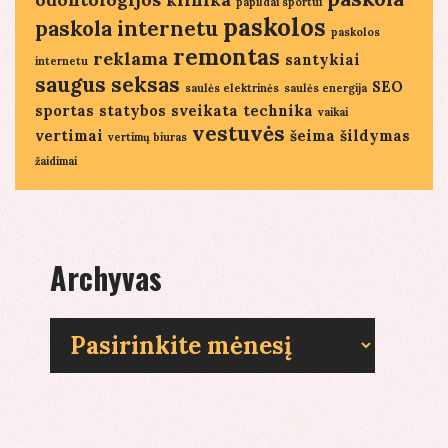
papildai sportui
paskolos
paskola internetu
paskolos
remontas
reklama
santykiai
internetu
saugus seksas
SEO
saulės elektrinės
saulės energija
sportas
statybos
sveikata
technika
vaikai
vestuvės
vertimai
šeima
šildymas
vertimų biuras
žaidimai
Archyvas
Archyvas