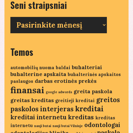
Seni straipsniai
Seni
straipsniai
Temos
buhalteriai
automobilių nuoma
baldai
buhalterine apskaita
buhalterinės apskaitos
darbas
erotinės prekės
paslaugos
finansai
greita paskola
google adwords
greitos
greitas kreditas
greitieji kreditai
kreditai
paskolos
interjeras
kreditai internetu
kreditas
kreditas
odontologai
internetu
nauji butai
nauji butai Vilniuje
paskola
odontologijos klinika