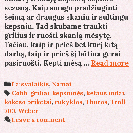
sezoną. Kaip smagu pradžiuginti
šeimą ar draugus skaniu ir sultingu
kepsniu. Tad skubame traukti
grilius ir ruošti skanią mėsytę.
Tačiau, kaip ir prieš bet kurį kitą
darbą, taip ir prieš šį būtina gerai
Į
pasiruošti. Kepti mėsą …
Read more
g
i
Categories
Laisvalaikis
,
Namai
j
Tags
Cobb
,
griliai
,
kepsninės
,
ketaus indai
,
s
kokoso briketai
,
rukyklos
,
Thuros
,
Troll
700
,
Weber
Leave a comment