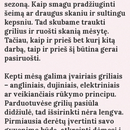
sezoną. Kaip smagu pradžiuginti
šeimą ar draugus skaniu ir sultingu
kepsniu. Tad skubame traukti
grilius ir ruošti skanią mėsytę.
Tačiau, kaip ir prieš bet kurį kitą
darbą, taip ir prieš šį būtina gerai
pasiruošti.
Kepti mėsą galima įvairiais griliais
– angliniais, dujiniais, elektriniais
ar veikiančiais rūkymo principu.
Parduotuvėse grilių pasiūla
didžiulė, tad išsirinkti nėra lengva.
Pirmiausia derėtų įvertinti savo