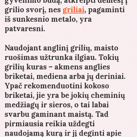
gyvenimo būdą, atkreipti dėmesį į
grilio svorį, nes
griliai
, pagaminti
iš sunkesnio metalo, yra
patvaresni.
Naudojant anglinį grilių, maisto
ruošimas užtrunka ilgiau. Tokių
grilių kuras – akmens anglies
briketai, mediena arba jų deriniai.
Ypač rekomenduotini kokoso
briketai, jie yra be jokių cheminių
medžiagų ir sieros, o tai labai
svarbu gaminant maistą. Tad
pirmiausia reikia uždegti
naudojamą kurą ir jį deginti apie