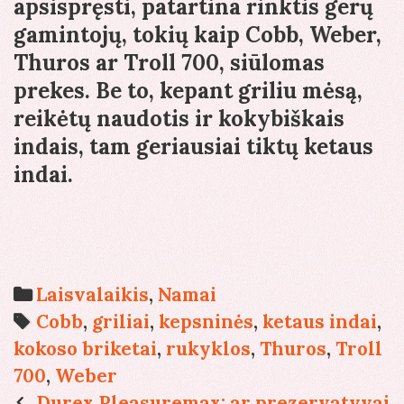
apsispręsti, patartina rinktis gerų
gamintojų, tokių kaip Cobb, Weber,
Thuros ar Troll 700, siūlomas
prekes. Be to, kepant griliu mėsą,
reikėtų naudotis ir kokybiškais
indais, tam geriausiai tiktų ketaus
indai.
Categories
Laisvalaikis
,
Namai
Tags
Cobb
,
griliai
,
kepsninės
,
ketaus indai
,
kokoso briketai
,
rukyklos
,
Thuros
,
Troll
700
,
Weber
Post
Durex Pleasuremax: ar prezervatyvai