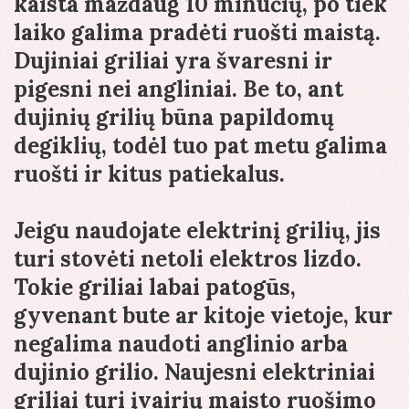
kaista maždaug 10 minučių, po tiek
laiko galima pradėti ruošti maistą.
Dujiniai griliai yra švaresni ir
pigesni nei angliniai. Be to, ant
dujinių grilių būna papildomų
degiklių, todėl tuo pat metu galima
ruošti ir kitus patiekalus.
Jeigu naudojate elektrinį grilių, jis
turi stovėti netoli elektros lizdo.
Tokie griliai labai patogūs,
gyvenant bute ar kitoje vietoje, kur
negalima naudoti anglinio arba
dujinio grilio. Naujesni elektriniai
griliai turi įvairių maisto ruošimo