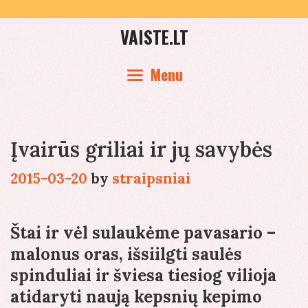
Skip
to
VAISTE.LT
content
Menu
Įvairūs griliai ir jų savybės
2015-03-20
by
straipsniai
Štai ir vėl sulaukėme pavasario –
malonus oras, išsiilgti saulės
spinduliai ir šviesa tiesiog vilioja
atidaryti naują kepsnių kepimo