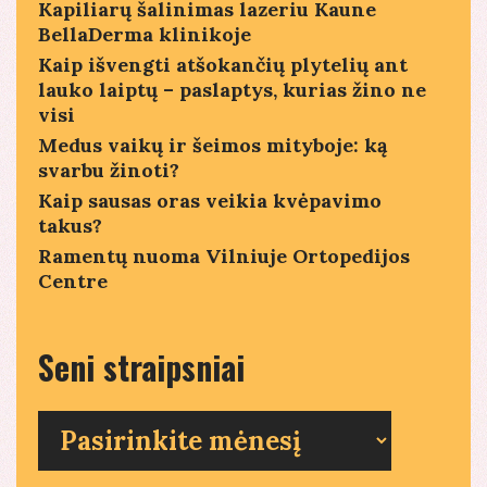
Kapiliarų šalinimas lazeriu Kaune
BellaDerma klinikoje
Kaip išvengti atšokančių plytelių ant
lauko laiptų – paslaptys, kurias žino ne
visi
Medus vaikų ir šeimos mityboje: ką
svarbu žinoti?
Kaip sausas oras veikia kvėpavimo
takus?
Ramentų nuoma Vilniuje Ortopedijos
Centre
Seni straipsniai
Seni
straipsniai