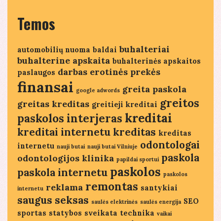
Temos
buhalteriai
automobilių nuoma
baldai
buhalterine apskaita
buhalterinės apskaitos
darbas
erotinės prekės
paslaugos
finansai
greita paskola
google adwords
greitos
greitas kreditas
greitieji kreditai
kreditai
paskolos
interjeras
kreditai internetu
kreditas
kreditas
odontologai
internetu
nauji butai
nauji butai Vilniuje
paskola
odontologijos klinika
papildai sportui
paskolos
paskola internetu
paskolos
remontas
reklama
santykiai
internetu
saugus seksas
SEO
saulės elektrinės
saulės energija
sportas
statybos
sveikata
technika
vaikai