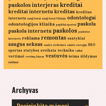
kreditai
paskolos
interjeras
kreditai internetu
kreditas
kreditas
odontologai
internetu
nauji butai
nauji butai Vilniuje
paskola
odontologijos klinika
papildai sportui
paskolos
paskola internetu
paskolos
remontas
reklama
santykiai
internetu
saugus seksas
SEO
saulės elektrinės
saulės energija
sportas
statybos
sveikata
technika
vaikai
vestuvės
vertimai
šeima
šildymas
vertimų biuras
žaidimai
Archyvas
Archyvas