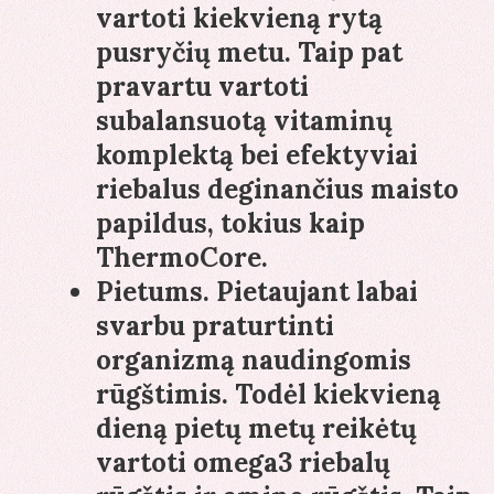
vartoti kiekvieną rytą
pusryčių metu. Taip pat
pravartu vartoti
subalansuotą vitaminų
komplektą bei efektyviai
riebalus deginančius maisto
papildus, tokius kaip
ThermoCore.
Pietums
. Pietaujant labai
svarbu praturtinti
organizmą naudingomis
rūgštimis. Todėl kiekvieną
dieną pietų metų reikėtų
vartoti omega3 riebalų