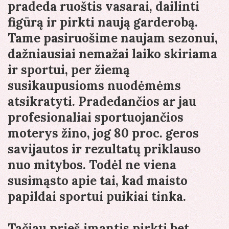
pradeda ruoštis vasarai, dailinti
figūrą ir pirkti naują garderobą.
Tame pasiruošime naujam sezonui,
dažniausiai nemažai laiko skiriama
ir sportui, per žiemą
susikaupusioms nuodėmėms
atsikratyti. Pradedančios ar jau
profesionaliai sportuojančios
moterys žino, jog 80 proc. geros
savijautos ir rezultatų priklauso
nuo mitybos. Todėl ne viena
susimąsto apie tai, kad maisto
papildai sportui puikiai tinka.
Tačiau prieš imantis pirkti bet