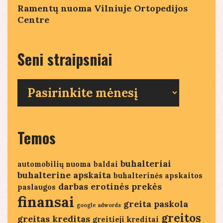
Ramentų nuoma Vilniuje Ortopedijos
Centre
Seni straipsniai
Seni
straipsniai
Temos
buhalteriai
automobilių nuoma
baldai
buhalterine apskaita
buhalterinės apskaitos
darbas
erotinės prekės
paslaugos
finansai
greita paskola
google adwords
greitos
greitas kreditas
greitieji kreditai