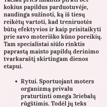
kokius papildus parduotuvėje,
naudinga sužinoti, ką iš tiesų
reikėtų vartoti, kad treniruotės
būtų efektyvios ir kaip prisitaikyti
prie savo moteriško kūno poreikių.
Tam specialistai siūlo rinktis
paprastą maisto papildų derinimo
tvarkaraštį skirtingam dienos
etapui.
Rytui
. Sportuojant moters
organizmą privalu
praturtinti omega 3riebalų
rūgštimis. Todėl jų teks