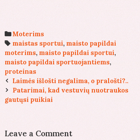
Categories
Moterims
Tags
maistas sportui
,
maisto papildai
moterims
,
maisto papildai sportui
,
maisto papildai sportuojantiems
,
proteinas
Post
Laimės išlošti negalima, o pralošti?..
navigation
Patarimai, kad vestuvių nuotraukos
gautųsi puikiai
Leave a Comment