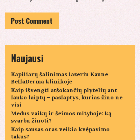
Naujausi
Kapiliarų šalinimas lazeriu Kaune
BellaDerma klinikoje
Kaip išvengti atšokančių plytelių ant
lauko laiptų – paslaptys, kurias žino ne
visi
Medus vaikų ir šeimos mityboje: ką
svarbu žinoti?
Kaip sausas oras veikia kvėpavimo
takus?