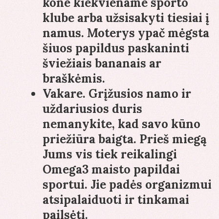
kone kiekviename sporto
klube arba užsisakyti tiesiai į
namus. Moterys ypač mėgsta
šiuos papildus paskaninti
šviežiais bananais ar
braškėmis.
Vakare
. Grįžusios namo ir
uždariusios duris
nemanykite, kad savo kūno
priežiūra baigta. Prieš miegą
Jums vis tiek reikalingi
Omega3 maisto papildai
sportui. Jie padės organizmui
atsipalaiduoti ir tinkamai
pailsėti.