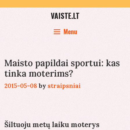
Skip
to
VAISTE.LT
content
Menu
Maisto papildai sportui: kas
tinka moterims?
2015-05-08
by
straipsniai
Šiltuoju metų laiku moterys