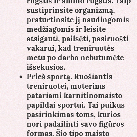
rūgštis ir amino rūgštis. Taip
sustiprinsite organizmą,
praturtinsite jį naudingomis
medžiagomis ir leisite
atsigauti, pailsėti, pasiruošti
vakarui, kad treniruotės
metu po darbo nebūtumėte
išsekusios.
Prieš sportą
. Ruošiantis
treniruotei, moterims
patariami karnitinomaisto
papildai sportui. Tai puikus
pasirinkimas toms, kurios
nori padailinti savo figūros
formas. Šio tipo maisto