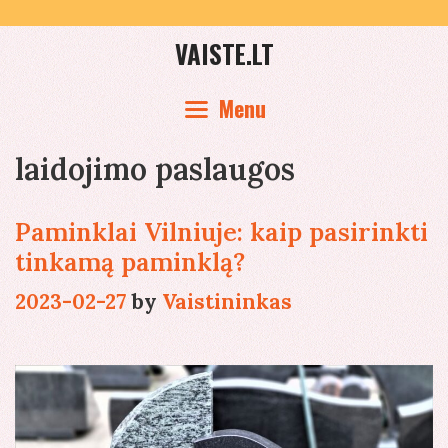
Skip
to
VAISTE.LT
content
Menu
laidojimo paslaugos
Paminklai Vilniuje: kaip pasirinkti
tinkamą paminklą?
2023-02-27
by
Vaistininkas