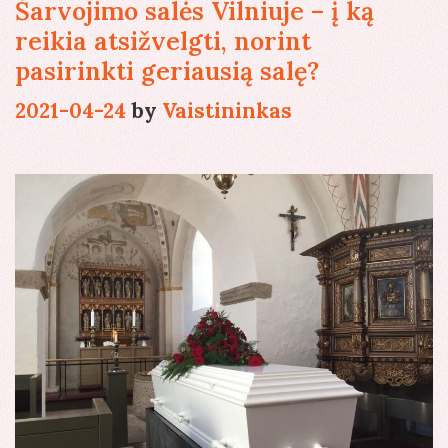
Šarvojimo salės Vilniuje – į ką
reikia atsižvelgti, norint
pasirinkti geriausią salę?
2021-04-24
by
Vaistininkas