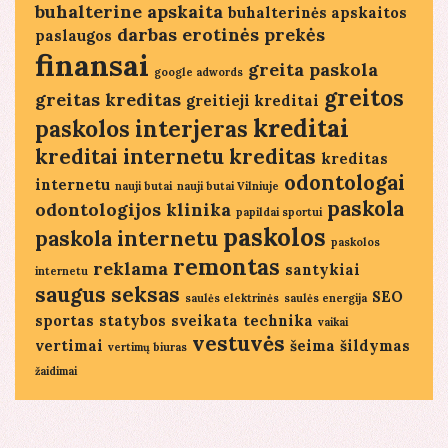
buhalterine apskaita
buhalterinės apskaitos
darbas
erotinės prekės
paslaugos
finansai
greita paskola
google adwords
greitos
greitas kreditas
greitieji kreditai
kreditai
paskolos
interjeras
kreditai internetu
kreditas
kreditas
odontologai
internetu
nauji butai
nauji butai Vilniuje
paskola
odontologijos klinika
papildai sportui
paskolos
paskola internetu
paskolos
remontas
reklama
santykiai
internetu
saugus seksas
SEO
saulės elektrinės
saulės energija
sportas
statybos
sveikata
technika
vaikai
vestuvės
vertimai
šeima
šildymas
vertimų biuras
žaidimai