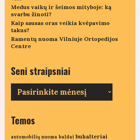
Medus vaikų ir šeimos mityboje: ką
svarbu žinoti?
Kaip sausas oras veikia kvėpavimo
takus?
Ramentų nuoma Vilniuje Ortopedijos
Centre
Seni straipsniai
Seni
straipsniai
Temos
buhalteriai
automobilių nuoma
baldai