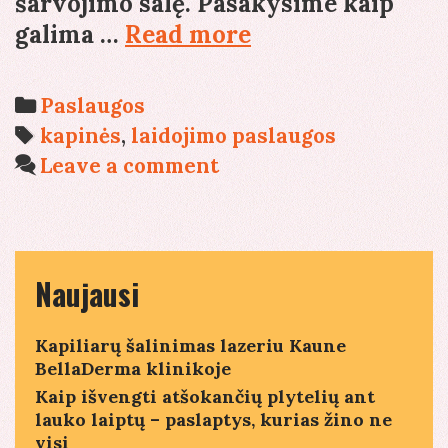
šarvojimo salę. Pasakysime kaip
Šarvojimo
galima …
Read more
salės
Vilniuje
Categories
Paslaugos
–
Tags
kapinės
,
laidojimo paslaugos
į
Leave a comment
ką
reikia
atsižvelgti,
norint
Naujausi
pasirinkti
geriausią
Kapiliarų šalinimas lazeriu Kaune
BellaDerma klinikoje
salę?
Kaip išvengti atšokančių plytelių ant
lauko laiptų – paslaptys, kurias žino ne
visi