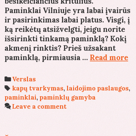
besikeičiančius kritulius.
Paminklai Vilniuje yra labai įvairūs
ir pasirinkimas labai platus. Visgi, į
ką reikėtų atsižvelgti, jeigu norite
išsirinkti tinkamą paminklą? Kokį
akmenį rinktis? Prieš užsakant
Pa
paminklą, pirmiausia …
Read more
Vi
ka
Categories
Verslas
pa
Tags
kapų tvarkymas
,
laidojimo paslaugos
,
t
paminklai
,
paminklų gamyba
p
Leave a comment