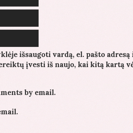
lėje išsaugoti vardą, el. pašto adresą 
reiktų įvesti iš naujo, kai kitą kartą v
mments by email.
email.