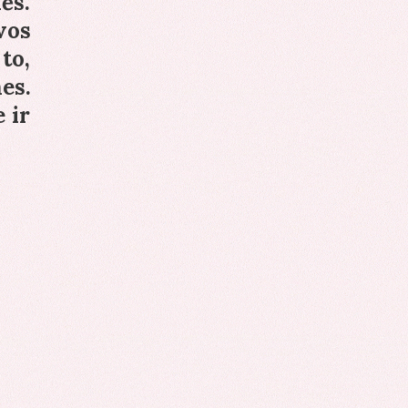
ės.
vos
to,
es.
 ir