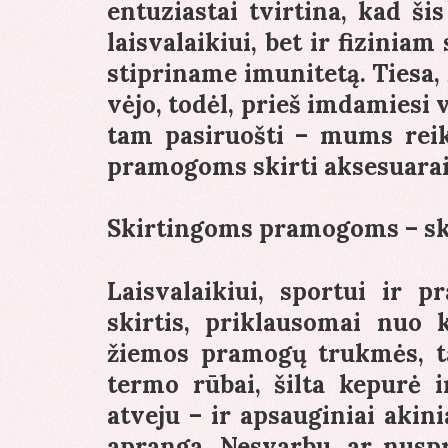
entuziastai tvirtina, kad ši
laisvalaikiui, bet ir fizinia
stipriname imunitetą. Tiesa,
vėjo, todėl, prieš imdamiesi 
tam pasiruošti – mums reik
pramogoms skirti aksesuarai
Skirtingoms pramogoms – sk
Laisvalaikiui, sportui ir 
skirtis, priklausomai nuo 
žiemos pramogų trukmės, ta
termo rūbai, šilta kepurė i
atveju – ir apsauginiai akin
apranga. Nesvarbu, ar nuspre