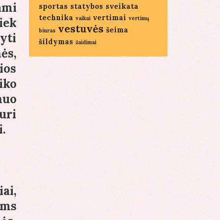
ami
sportas
statybos
sveikata
technika
vertimai
vaikai
vertimų
iek
vestuvės
šeima
biuras
yti
šildymas
žaidimai
ės,
ios
iko
nuo
uri
i.
ai,
ums