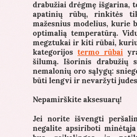
drabužiai drėgmę išgarina, t
apatinių rūbų, rinkitės t
mažesnius modelius, kurie b
optimalią temperatūrą. Vid
megztukai ir kiti rūbai, kuri
kategorijos
termo rūbai
yra
šilumą. Išorinis drabužių 
nemalonių oro sąlygų: sniego,
būti lengvi ir nevaržyti judes
Nepamirškite aksesuarų!
Jei norite išvengti peršali
negalite apsiriboti minėtą