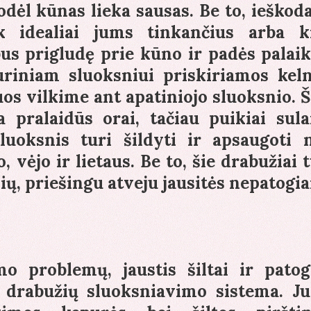
odėl kūnas lieka sausas. Be to, ieškod
ik idealiai jums tinkančius arba k
us prigludę prie kūno ir padės palaik
uriniam sluoksniui priskiriamos keln
uos vilkime ant apatiniojo sluoksnio. Š
 pralaidūs orai, tačiau puikiai sula
sluoksnis turi šildyti ir apsaugoti 
 vėjo ir lietaus. Be to, šie drabužiai t
ių, priešingu atveju jausitės nepatogia
mo problemų, jaustis šiltai ir patogi
ja drabužių sluoksniavimo sistema. J