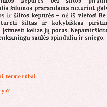
imos kepurės bei šiltos pirštin
dalis šilumos prarandama neturint gal
 ir šiltos kepurės – nė iš vietos! Be 
turėti šiltas ir kokybiškas pirštin
į įsimesti kelias jų poras. Nepamirškite
enksmingų saulės spindulių ir sniego.
ai
,
termo rūbai
rys?