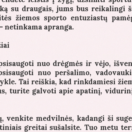
iką su draugais, jums bus reikalingi ši
itės žiemos sporto entuziastų pamė
k – netinkama apranga.
iai
apsisaugoti nuo drėgmės ir vėjo, išven
psisaugoti nuo peršalimo, vadovauki
ykle. Tai reiškia, kad rinkdamiesi žie
 turite galvoti apie apatinį, vidurinį
ų, venkite medvilnės, kadangi ši suge
tiniais greitai sušalsite. Tuo metu te