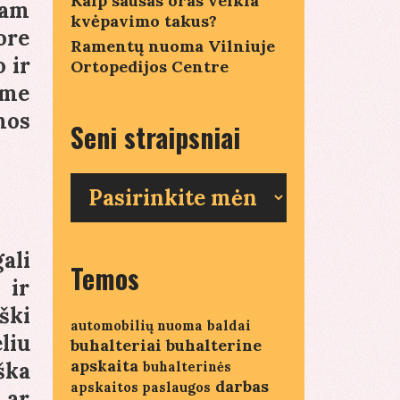
Kaip sausas oras veikia
nam
kvėpavimo takus?
ore
Ramentų nuoma Vilniuje
 ir
Ortopedijos Centre
ime
mos
Seni straipsniai
Seni
straipsniai
ali
Temos
 ir
ški
automobilių nuoma
baldai
liu
buhalteriai
buhalterine
apskaita
ška
buhalterinės
darbas
apskaitos paslaugos
 ar