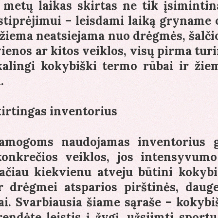
s metų laikas skirtas ne tik įsiminti
m stiprėjimui – leisdami laiką gryname 
 žiema neatsiejama nuo drėgmės, šalčio
vienos ar kitos veiklos, visų pirma tur
alingi kokybiški termo rūbai ir žie
.
irtingas inventorius
pramogoms naudojamas inventorius g
konkrečios veiklos, jos intensyvumo
čiau kiekvienu atveju būtini kokybi
r drėgmei atsparios pirštinės, dauge
iai. Svarbiausia šiame sąraše – kokybi
ndėte leistis į žygį, užsiimti sportu