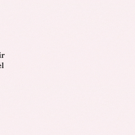
ir
ėl