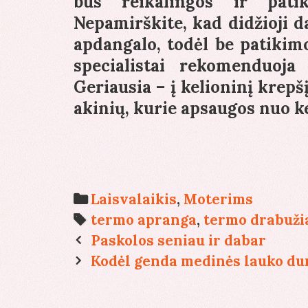
bus reikalingos ir patik
Nepamirškite, kad didžioji 
apdangalo, todėl be patikimos
specialistai rekomenduoja 
Geriausia – į kelioninį krepš
akinių, kurie apsaugos nuo k
Categories
Laisvalaikis
,
Moterims
Tags
termo apranga
,
termo drabuži
Post
Paskolos seniau ir dabar
navigation
Kodėl genda medinės lauko du