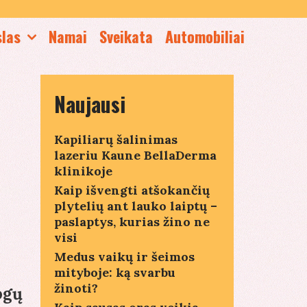
slas
Namai
Sveikata
Automobiliai
Naujausi
Kapiliarų šalinimas
lazeriu Kaune BellaDerma
klinikoje
Kaip išvengti atšokančių
plytelių ant lauko laiptų –
paslaptys, kurias žino ne
visi
Medus vaikų ir šeimos
mityboje: ką svarbu
žinoti?
ogų