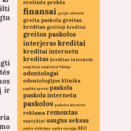
erotinės prekės
lti
finansai
google adwords
gtu
greita paskola
greitas
kreditas
greitieji kreditai
greitos paskolos
kreditai
interjeras
kreditai internetu
kreditas
kreditas internetu
gti
nauji butai
nauji butai Vilniuje
tės
odontologai
mos
odontologijos klinika
paskola
 ir
papildai sportui
paskola internetu
paskolos
paskolos internetu
remontas
reklama
ria
saugus seksas
santykiai
rmo
SEO
saulės elektrinės
saulės energija