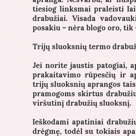
tiesiog linksmai praleisti la
drabužiai. Visada vadovauk
posakiu – nėra blogo oro, ti
Trijų sluoksnių termo drabuž
Jei norite jaustis patogiai, 
prakaitavimo rūpesčių ir a
trijų sluoksnių aprangos tais
pramogoms skirtus drabužius,
viršutinį drabužių sluoksnį.
Ieškodami apatiniai drabuži
drėgmę, todėl su tokiais apa