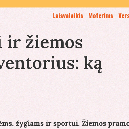
Laisvalaikis
Moterims
Ver
 ir žiemos
entorius: ką
ėms, žygiams ir sportui. Žiemos pram