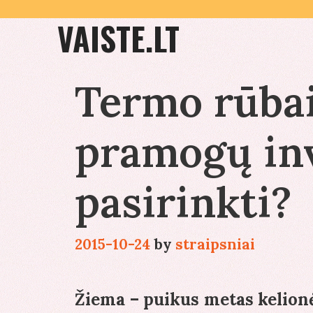
Skip
VAISTE.LT
to
content
Termo rūbai
pramogų inv
pasirinkti?
2015-10-24
by
straipsniai
Žiema – puikus metas kelion